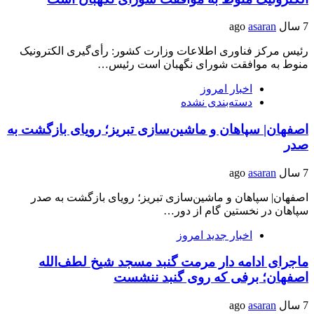
7 سال ago
asaran
رئیس مرکز فناوری اطلاعات وزارت کشور: رأی‌گیری الکترونیک
منوط به موافقت شورای نگهبان است رئیس…
اخبار امروز
دسته‌بندی نشده
اصفهان| سپاهان و ماشین‌سازی تبریز؛ رویای بازگشت به
صدر
7 سال ago
asaran
اصفهان| سپاهان و ماشین‌سازی تبریز؛ رویای بازگشت به صدر
سپاهان در نخستین گام از دور…
اخبار جدید امروز
ماجرای ادامه دار مرمت گنبد مسجد شیخ‌ لطف‌الله
اصفهان؛ برفی که روی گنبد ننشست
7 سال ago
asaran