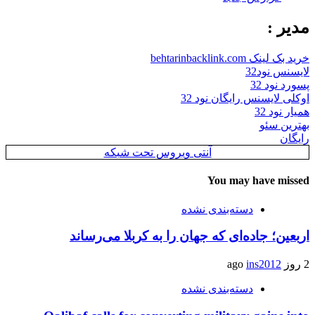
مدیر :
خرید بک لینک behtarinbacklink.com
لایسنس نود32
پسورد نود 32
اوکلی لایسنس رایگان نود 32
همیار نود 32
بهترین سئو
رایگان
آنتی ویروس تحت شبکه
You may have missed
دسته‌بندی نشده
اربعین؛ جاده‌ای که جهان را به کربلا می‌رساند
2 روز ago
ins2012
دسته‌بندی نشده