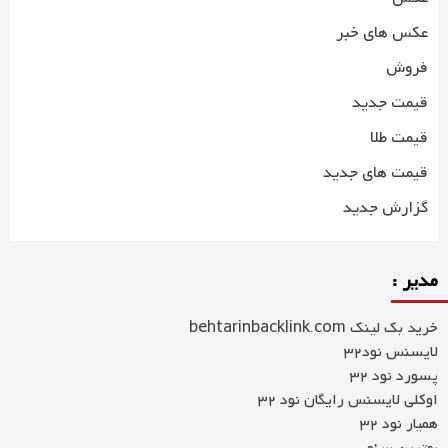
عکس های خبر
فروش
قیمت جدید
قیمت طلا
قیمت های جدید
گزارش جدید
مدیر :
خرید بک لینک behtarinbacklink.com
لایسنس نود32
پسورد نود 32
اوکلی لایسنس رایگان نود 32
همیار نود 32