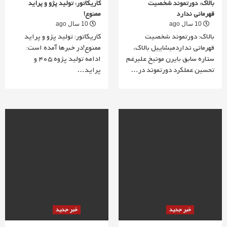
بالاک: دورتموند شخصیت
کاریکاتور: تولید پژو و پراید
قهرمانی ندارد
ممنوع!
10 سال ago
10 سال ago
بالاک: دورتموند شخصیت
کاریکاتور: تولید پژو و پراید
قهرمانی نداردمیشاییل بالاک،
ممنوع!در خبرها آمده است:
ستاره سابق بایرن مونیخ علیرغم
ادامه تولید پژوه 405 و
تحسین عملکرد دورتموند در…
پراید…
خبر جدید
خبر جدید