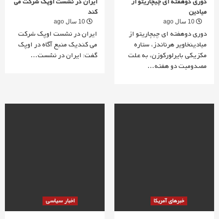
دوری دوهفته ای چیچاریتو از
ایران در نشست اوپک شرکت می
میادین
کند
10 سال ago
10 سال ago
دوری دوهفته ای چیچاریتو از
ایران در نشست اوپک شرکت
میادینخاویر هرناندز، ستاره
می کندیک منبع آگاه در اوپک
مکزیکی بایرلورکوزن، به علت
گفت: ایران در نشست…
مصدومیت دو هفته…
خبرهای آمریکا
اخبار سیاسی