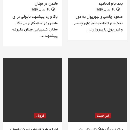
بعد جام اتحادیه
ماندن در میلان
10 سال ago
10 سال ago
صعود چلسی و لیورپول به دور
باکا و رد پیشنهاد ناپولی برای
بعد جام اتحادیهتیم های چلسی
ماندن در میلانکارلوس باکا،
و لیورپول با پیروزی…
ستاره کلمبیایی میلان علیرغم
پیشنهاد…
خبر جدید
فروش
برتری پرگل شاگردان دایی در
اجرای طرح فروش مسکن قسطی