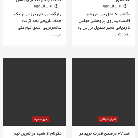
اقتصادی
حذف تاریخی بعد از 25 سال
10 سال ago
10 سال ago
نگاهی به مدل برزیلی خیز
رازگشایی علی پروین از یک
اقتصادیبازوی پژوهشی مجلس
حذف تاریخی بعد از 25
با ردیابی مسیر تبدیل برزیل به
سالسرمربی اسبق تیم ملی
«قدرت…
می…
اخبار دولتی
خبر جدید
افت 67 درصدی قدرت خرید در
نکونام از شنبه در تمرین تیم