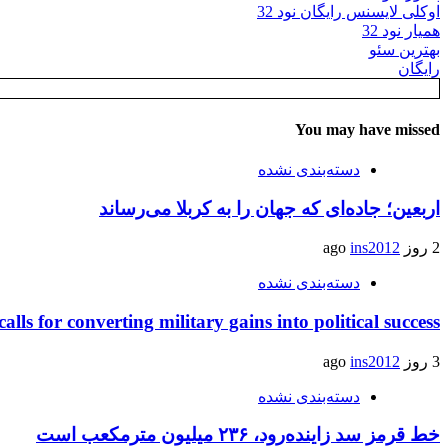
اوکلی لایسنس رایگان نود 32
همیار نود 32
بهترین سئو
رایگان
You may have missed
دسته‌بندی نشده
اربعین؛ جاده‌ای که جهان را به کربلا می‌رساند
2 روز ago
ins2012
دسته‌بندی نشده
calls for converting military gains into political success
3 روز ago
ins2012
دسته‌بندی نشده
خط قرمز سد زاینده‌رود، ۲۳۶ میلیون مترمکعب است