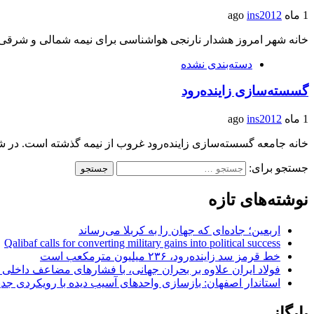
1 ماه ago
ins2012
خانه شهر امروز هشدار نارنجی هواشناسی برای نیمه شمالی و شرق
دسته‌بندی نشده
گسسته‌سازی زاینده‌رود
1 ماه ago
ins2012
خانه جامعه گسسته‌سازی زاینده‌رود غروب از نیمه گذشته است. در شرق
جستجو برای:
نوشته‌های تازه
اربعین؛ جاده‌ای که جهان را به کربلا می‌رساند
Qalibaf calls for converting military gains into political success
خط قرمز سد زاینده‌رود، ۲۳۶ میلیون مترمکعب است
فولاد ایران علاوه بر بحران جهانی، با فشارهای مضاعف داخلی
استاندار اصفهان: بازسازی واحدهای آسیب دیده با رویکردی جد
بایگانی