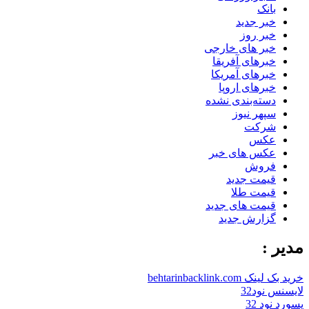
بانک
خبر جدید
خبر روز
خبر های خارجی
خبرهای آفریقا
خبرهای آمریکا
خبرهای اروپا
دسته‌بندی نشده
سپهر نیوز
شرکت
عکس
عکس های خبر
فروش
قیمت جدید
قیمت طلا
قیمت های جدید
گزارش جدید
مدیر :
خرید بک لینک behtarinbacklink.com
لایسنس نود32
پسورد نود 32