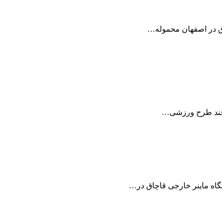
اق در اصفهان محموله…
ی چند طرح ورزشی…