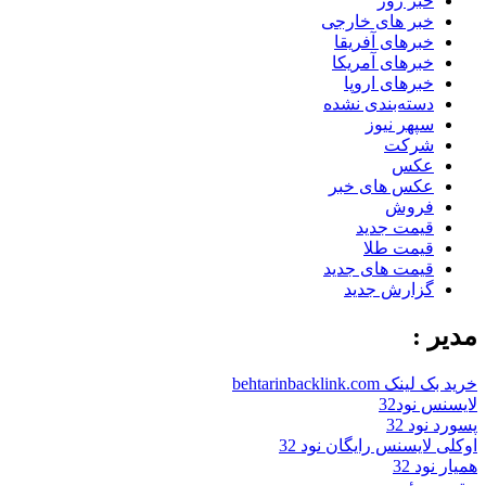
خبر روز
خبر های خارجی
خبرهای آفریقا
خبرهای آمریکا
خبرهای اروپا
دسته‌بندی نشده
سپهر نیوز
شرکت
عکس
عکس های خبر
فروش
قیمت جدید
قیمت طلا
قیمت های جدید
گزارش جدید
مدیر :
خرید بک لینک behtarinbacklink.com
لایسنس نود32
پسورد نود 32
اوکلی لایسنس رایگان نود 32
همیار نود 32