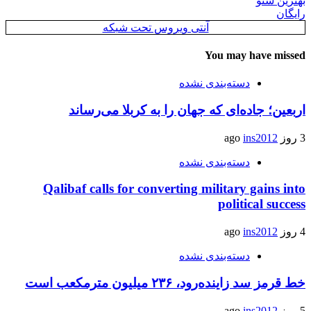
بهترین سئو
رایگان
آنتی ویروس تحت شبکه
You may have missed
دسته‌بندی نشده
اربعین؛ جاده‌ای که جهان را به کربلا می‌رساند
3 روز ago
ins2012
دسته‌بندی نشده
Qalibaf calls for converting military gains into
political success
4 روز ago
ins2012
دسته‌بندی نشده
خط قرمز سد زاینده‌رود، ۲۳۶ میلیون مترمکعب است
5 روز ago
ins2012