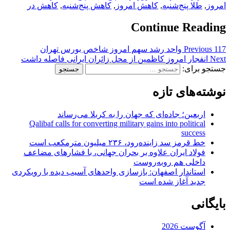
امروز
,
طلا پنج‌شنبه
,
کاهش امروز
,
کاهش پنج‌شنبه
,
کاهش در
Continue Reading
117 واحد رشد سهم امروز شاخص بورس تهران
Previous
Next
انفجار امروز کاظمین از محل زائران ایرانی فاصله داشت
جستجو برای:
نوشته‌های تازه
اربعین؛ جاده‌ای که جهان را به کربلا می‌رساند
Qalibaf calls for converting military gains into political
success
خط قرمز سد زاینده‌رود، ۲۳۶ میلیون مترمکعب است
فولاد ایران علاوه بر بحران جهانی، با فشارهای مضاعف
داخلی هم روبه‌روست
استاندار اصفهان: بازسازی واحدهای آسیب دیده با رویکردی
جدید آغاز شده است
بایگانی
آگوست 2026