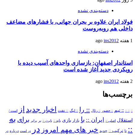
دسته‌بندی نشده
فولاد ایران علاوه بر بحران جهانی، با فشارهای مضاعف
داخلی هم روبه‌روست
1 هفته ago
ins2012
دسته‌بندی نشده
استاندار اصفهان: بازسازی واحدهای آسیب دیده با
رویکردی جدید آغاز شده است
2 هفته ago
ins2012
برچسب‌ها
از
اخبار جدید
:: را
:: تیم
::
:: ::
:: حضور
:: رئال
:: نفت
:: لیگ
است /
به
با
برای
ایران ::
بازی
استقلال
بازار
باید ::
اصلی ::
بایرن ::
بر
برابر
در
::
خبر های مهم امروز
ترکیب ::
تا
جدید
درباره
در است
در