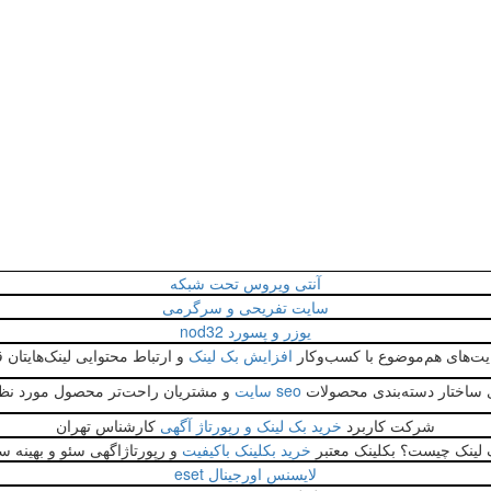
آنتی ویروس تحت شبکه
سایت تفریحی و سرگرمی
يوزر و پسورد nod32
ایت‌های هم‌موضوع با کسب‌وکار
افزایش بک لینک
و ارتباط محتوایی لینک‌هایتان 
ی ساختار دسته‌بندی محصولات
seo سایت
و مشتریان راحت‌تر محصول مورد نظر ر
شرکت کاربرد
خرید بک لینک و رپورتاژ آگهی
کارشناس تهران
 لینک چیست؟ بکلینک معتبر
خرید بکلینک باکیفیت
و رپورتاژاگهی سئو و بهینه س
لایسنس اورجینال eset