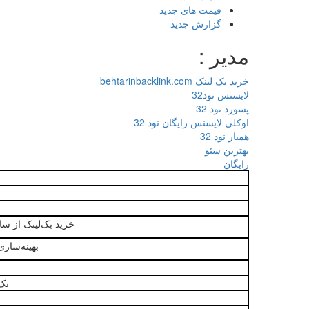
قیمت های جدید
گزارش جدید
مدیر :
خرید بک لینک behtarinbacklink.com
لایسنس نود32
پسورد نود 32
اوکلی لایسنس رایگان نود 32
همیار نود 32
بهترین سئو
رایگان
خرید بک‌لینک از س
بهینه‌ساز
بک