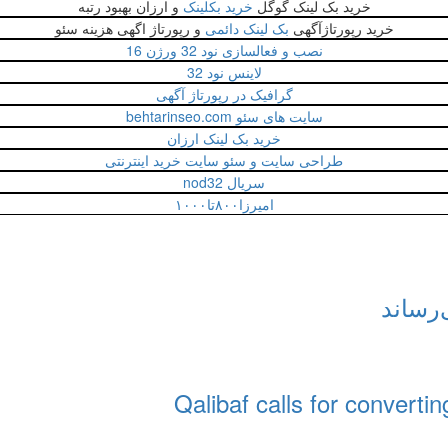
خرید بک لینک گوگل
خرید بکلینک
و ارزان بهبود رتبه
خرید رپورتاژآگهی
بک لینک دائمی
و رپورتاژ اگهی هزینه سئو
نصب و فعالسازی نود 32 ورژن 16
لاینس نود 32
گرافیک در رپورتاژ آگهی
سایت های سئو behtarinseo.com
خرید بک لینک ارزان
طراحی سایت و سئو سایت خرید اینترنتی
سریال nod32
امیرزا۸۰۰تا۱۰۰۰
‌رساند
Qalibaf calls for convertin