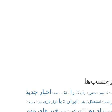
رچسب‌ها
اخبار جدید
:: را
:: تیم
:: نفت
:: 
:: حضور
:: رئال
:: لیگ
با
ایران ::
بازی
استقلال
بازار
باید ::
است /
اصلی ::
بایرن ::
به ::
خبر های مهم
برای
ترکیب ::
تا
جدید
برابر