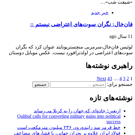
«شیفت شب»…
خبر جدید
فان‌خال: نگران سوت‌های اعتراضی نیستم ::
11 سال ago
لوئیس فان‌خال،‌سرمربی منچستریونایتد عنوان کرد که نگران
سوت‌های اعتراضی در اولدترافورد نیست. عکس موبایل دوستان
راهبری نوشته‌ها
Next
43
…
4
3
2
1
جستجو برای:
نوشته‌های تازه
اربعین؛ جاده‌ای که جهان را به کربلا می‌رساند
Qalibaf calls for converting military gains into political
success
خط قرمز سد زاینده‌رود، ۲۳۶ میلیون مترمکعب است
فولاد ایران علاوه بر بحران جهانی، با فشارهای مضاعف