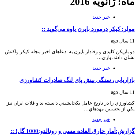
ماه: ژانویه 2016
خبر جدید
مولر: کیکر درمورد بایرن یاوه می‌گوید ::
11 سال ago
دو بازیکن کلیدی و وفادار بایرن به ادعاهای اخیر مجله کیکر واکنش
نشان دادند. بازی…
خبر جدید
بازاريابی، سنگی پيش پای لنگ صادرات كشاورزی
11 سال ago
كشاورزي را در تاريخ عامل يكجا‌نشيني دانسته‌اند و فلات ايران نيز
يكي از نخستين مهدهاي…
خبر جدید
گزارش:آمار خارق العاده مسی و رونالدو:1000 گل! ::