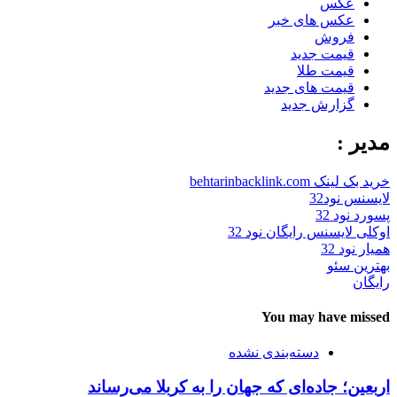
عکس
عکس های خبر
فروش
قیمت جدید
قیمت طلا
قیمت های جدید
گزارش جدید
مدیر :
خرید بک لینک behtarinbacklink.com
لایسنس نود32
پسورد نود 32
اوکلی لایسنس رایگان نود 32
همیار نود 32
بهترین سئو
رایگان
You may have missed
دسته‌بندی نشده
اربعین؛ جاده‌ای که جهان را به کربلا می‌رساند