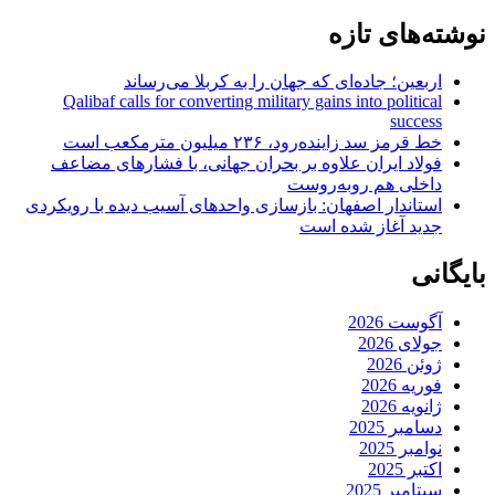
نوشته‌های تازه
اربعین؛ جاده‌ای که جهان را به کربلا می‌رساند
Qalibaf calls for converting military gains into political
success
خط قرمز سد زاینده‌رود، ۲۳۶ میلیون مترمکعب است
فولاد ایران علاوه بر بحران جهانی، با فشارهای مضاعف
داخلی هم روبه‌روست
استاندار اصفهان: بازسازی واحدهای آسیب دیده با رویکردی
جدید آغاز شده است
بایگانی
آگوست 2026
جولای 2026
ژوئن 2026
فوریه 2026
ژانویه 2026
دسامبر 2025
نوامبر 2025
اکتبر 2025
سپتامبر 2025