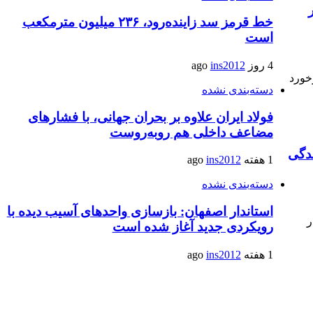
خط قرمز سد زاینده‌رود، ۲۳۶ میلیون مترمکعب
است
4 روز ago
ins2012
خورد
دسته‌بندی نشده
فولاد ایران علاوه بر بحران جهانی، با فشارهای
مضاعف داخلی هم روبه‌روست
دگی
1 هفته ago
ins2012
دسته‌بندی نشده
استاندار اصفهان: بازسازی واحدهای آسیب دیده با
ر
رویکردی جدید آغاز شده است
1 هفته ago
ins2012