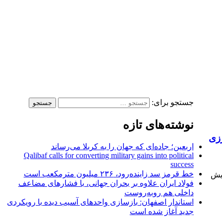
جستجو برای:
نوشته‌های تازه
زی
اربعین؛ جاده‌ای که جهان را به کربلا می‌رساند
Qalibaf calls for converting military gains into political
success
خط قرمز سد زاینده‌رود، ۲۳۶ میلیون مترمکعب است
یش
فولاد ایران علاوه بر بحران جهانی، با فشارهای مضاعف
داخلی هم روبه‌روست
استاندار اصفهان: بازسازی واحدهای آسیب دیده با رویکردی
جدید آغاز شده است