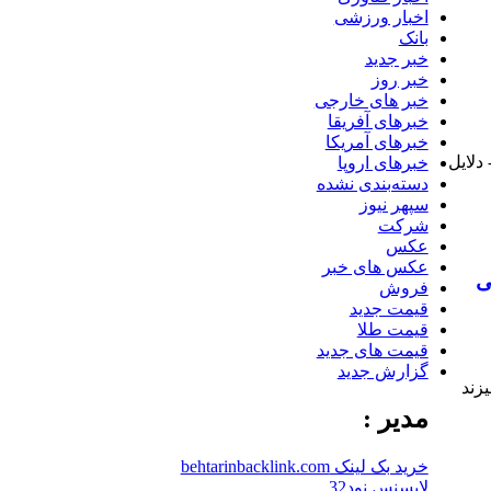
اخبار ورزشی
بانک
خبر جدید
خبر روز
خبر های خارجی
خبرهای آفریقا
خبرهای آمریکا
دلایل
خبرهای اروپا
دسته‌بندی نشده
سپهر نیوز
شرکت
عکس
عکس های خبر
ی
فروش
قیمت جدید
قیمت طلا
قیمت های جدید
گزارش جدید
زند
مدیر :
خرید بک لینک behtarinbacklink.com
لایسنس نود32