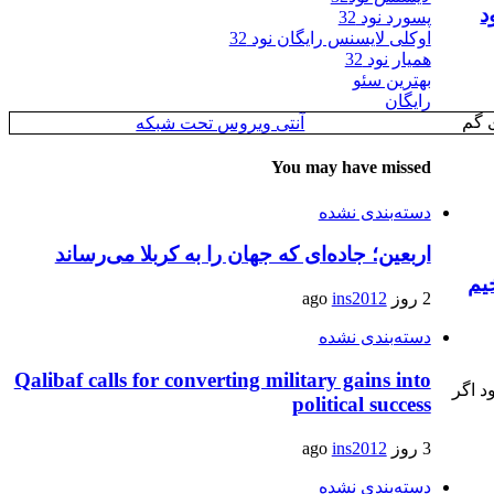
د
پسورد نود 32
اوکلی لایسنس رایگان نود 32
همیار نود 32
بهترین سئو
رایگان
ی گم
آنتی ویروس تحت شبکه
You may have missed
دسته‌بندی نشده
اربعین؛ جاده‌ای که جهان را به کربلا می‌رساند
یم
2 روز ago
ins2012
دسته‌بندی نشده
Qalibaf calls for converting military gains into
د اگر
political success
3 روز ago
ins2012
دسته‌بندی نشده