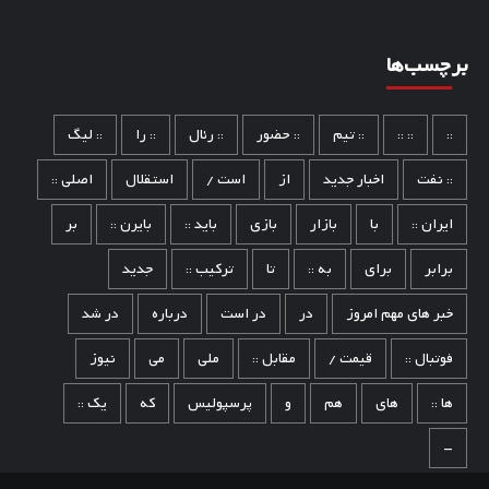
برچسب‌ها
::
:: ::
:: تیم
:: حضور
:: رئال
:: را
:: لیگ
:: نفت
اخبار جدید
از
است /
استقلال
اصلی ::
ایران ::
با
بازار
بازی
باید ::
بایرن ::
بر
برابر
برای
به ::
تا
ترکیب ::
جدید
خبر های مهم امروز
در
در است
درباره
در شد
فوتبال ::
قیمت /
مقابل ::
ملی
می
نیوز
ها ::
های
هم
و
پرسپولیس
که
یک ::
–