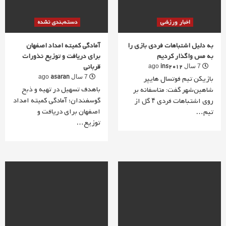
اخبار ورزشی
دسته‌بندی نشده
به دلیل اشتباهات فردی بازی را
آمادگی کمیته امداد اصفهان
به مس واگذار کردیم
برای دریافت و توزیع نذورات
قربانی
ins2012
7 سال ago
asaran
بازیکن تیم فوتسال هایپر
7 سال ago
باهدف تسهیل در تهیه و ذبح
شاهین‌شهر گفت: متاسفانه بر
گوسفندان؛ آمادگی کمیته امداد
روی اشتباهات فردی ۴ گل از
اصفهان برای دریافت و
تیم…
توزیع…