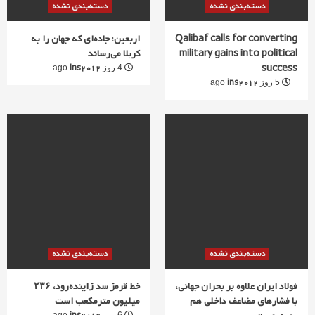
دسته‌بندی نشده
دسته‌بندی نشده
Qalibaf calls for converting
اربعین؛ جاده‌ای که جهان را به
military gains into political
کربلا می‌رساند
success
ins2012
4 روز ago
ins2012
5 روز ago
دسته‌بندی نشده
دسته‌بندی نشده
فولاد ایران علاوه بر بحران جهانی،
خط قرمز سد زاینده‌رود، ۲۳۶
با فشارهای مضاعف داخلی هم
میلیون مترمکعب است