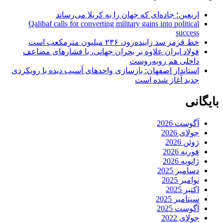
اربعین؛ جاده‌ای که جهان را به کربلا می‌رساند
Qalibaf calls for converting military gains into political
success
خط قرمز سد زاینده‌رود، ۲۳۶ میلیون مترمکعب است
فولاد ایران علاوه بر بحران جهانی، با فشارهای مضاعف
داخلی هم روبه‌روست
استاندار اصفهان: بازسازی واحدهای آسیب دیده با رویکردی
جدید آغاز شده است
بایگانی
آگوست 2026
جولای 2026
ژوئن 2026
فوریه 2026
ژانویه 2026
دسامبر 2025
نوامبر 2025
اکتبر 2025
سپتامبر 2025
آگوست 2025
جولای 2022