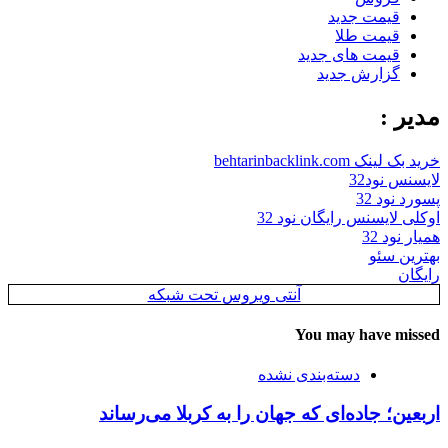
قیمت جدید
قیمت طلا
قیمت های جدید
گزارش جدید
مدیر :
خرید بک لینک behtarinbacklink.com
لایسنس نود32
پسورد نود 32
اوکلی لایسنس رایگان نود 32
همیار نود 32
بهترین سئو
رایگان
آنتی ویروس تحت شبکه
You may have missed
دسته‌بندی نشده
اربعین؛ جاده‌ای که جهان را به کربلا می‌رساند