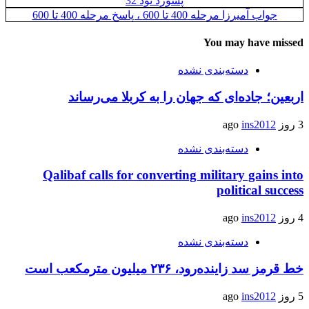
پسورد نود 32
جواب آمیرزا مرحله 400 تا 600 ، پاسخ مرحله 400 تا 600
You may have missed
دسته‌بندی نشده
اربعین؛ جاده‌ای که جهان را به کربلا می‌رساند
3 روز ago
ins2012
دسته‌بندی نشده
Qalibaf calls for converting military gains into
political success
4 روز ago
ins2012
دسته‌بندی نشده
خط قرمز سد زاینده‌رود، ۲۳۶ میلیون مترمکعب است
5 روز ago
ins2012