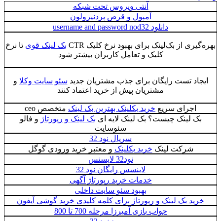
آنتی ویروس تحت شبکه
آمپول و قرص پردنیزولون
دانلود username and password nod32
بهره‌گیری از بک‌لینک برای بهبود نرخ کلیک CTR
بک لینک قوی
تا نرخ
کلیک و تعامل کاربران بیشتر شود
ایجاد تست رایگان برای جذب مشتریان جدید
سئو سایت وکلا
و
مشتریان پیش از خرید اعتماد کنند
اجرای سریع
خرید بکلینک بهترین بک لینک
متخصص ceo
بک لینک چیست؟ بک لینک لایه ای
بک لینک و رپورتاژ
و فالو
سئوسایت
سریال نود 32
شرکت لینک
خرید بکلینک
و معتبر خرید ورودی گوگل
نود32 لایسنس
لاینسس رایگان نود 32
خدمات خرید رپورتاژ آگهی
بهبود سئو سایت داخلی
خرید بک لینک و رپورتاژ برای کلمه کلیدی خرید گوشی آیفون
جواب بازی آمیرزا مرحله 700 تا 800