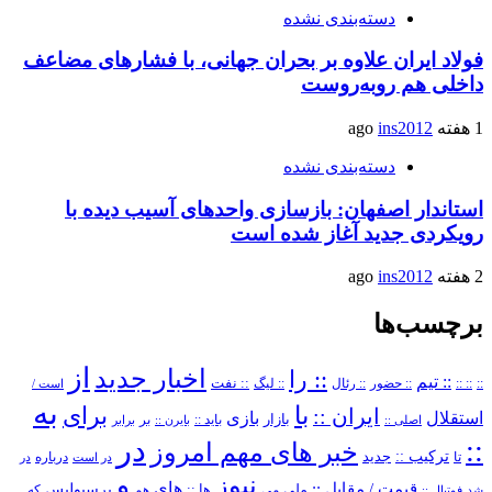
دسته‌بندی نشده
فولاد ایران علاوه بر بحران جهانی، با فشارهای مضاعف
داخلی هم روبه‌روست
1 هفته ago
ins2012
دسته‌بندی نشده
استاندار اصفهان: بازسازی واحدهای آسیب دیده با
رویکردی جدید آغاز شده است
2 هفته ago
ins2012
برچسب‌ها
از
اخبار جدید
:: را
:: تیم
::
:: ::
:: حضور
:: رئال
:: نفت
:: لیگ
است /
به
با
برای
ایران ::
بازی
استقلال
بازار
باید ::
اصلی ::
بایرن ::
بر
برابر
در
::
خبر های مهم امروز
ترکیب ::
تا
جدید
درباره
در است
در
و
نیوز
های
قیمت /
مقابل ::
پرسپولیس
ملی
می
ها ::
که
شد
فوتبال ::
هم