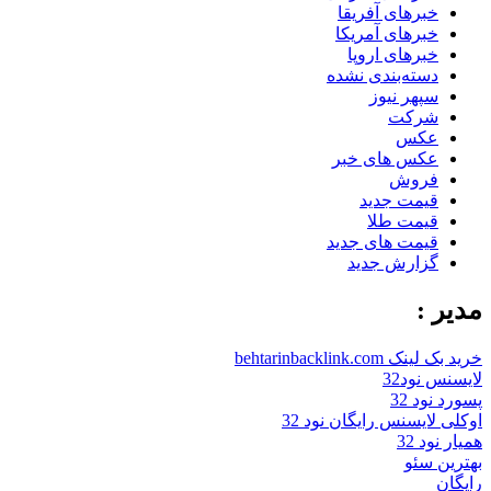
خبرهای آفریقا
خبرهای آمریکا
خبرهای اروپا
دسته‌بندی نشده
سپهر نیوز
شرکت
عکس
عکس های خبر
فروش
قیمت جدید
قیمت طلا
قیمت های جدید
گزارش جدید
مدیر :
خرید بک لینک behtarinbacklink.com
لایسنس نود32
پسورد نود 32
اوکلی لایسنس رایگان نود 32
همیار نود 32
بهترین سئو
رایگان