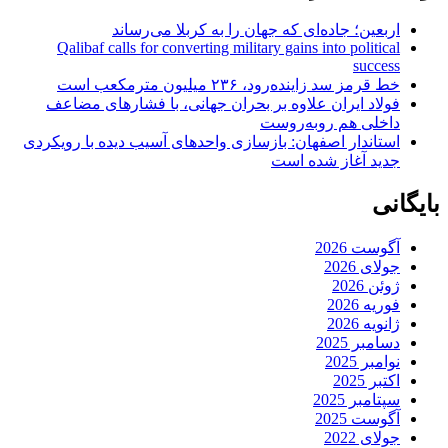
اربعین؛ جاده‌ای که جهان را به کربلا می‌رساند
Qalibaf calls for converting military gains into political
success
خط قرمز سد زاینده‌رود، ۲۳۶ میلیون مترمکعب است
فولاد ایران علاوه بر بحران جهانی، با فشارهای مضاعف
داخلی هم روبه‌روست
استاندار اصفهان: بازسازی واحدهای آسیب دیده با رویکردی
جدید آغاز شده است
بایگانی
آگوست 2026
جولای 2026
ژوئن 2026
فوریه 2026
ژانویه 2026
دسامبر 2025
نوامبر 2025
اکتبر 2025
سپتامبر 2025
آگوست 2025
جولای 2022