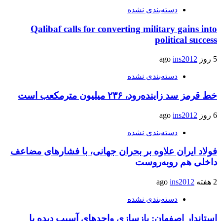
دسته‌بندی نشده
Qalibaf calls for converting military gains into
political success
5 روز ago
ins2012
دسته‌بندی نشده
خط قرمز سد زاینده‌رود، ۲۳۶ میلیون مترمکعب است
6 روز ago
ins2012
دسته‌بندی نشده
فولاد ایران علاوه بر بحران جهانی، با فشارهای مضاعف
داخلی هم روبه‌روست
2 هفته ago
ins2012
دسته‌بندی نشده
استاندار اصفهان: بازسازی واحدهای آسیب دیده با