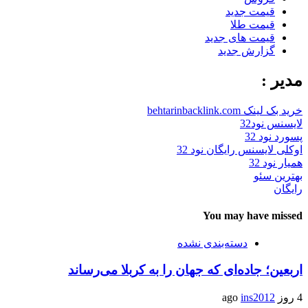
قیمت جدید
قیمت طلا
قیمت های جدید
گزارش جدید
مدیر :
خرید بک لینک behtarinbacklink.com
لایسنس نود32
پسورد نود 32
اوکلی لایسنس رایگان نود 32
همیار نود 32
بهترین سئو
رایگان
You may have missed
دسته‌بندی نشده
اربعین؛ جاده‌ای که جهان را به کربلا می‌رساند
4 روز ago
ins2012