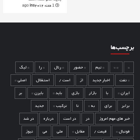
ins2012
1 هفته ago
برچسب‌ها
::
:: ::
:: تیم
:: حضور
:: رئال
:: را
:: لیگ
:: نفت
اخبار جدید
از
است /
استقلال
اصلی ::
ایران ::
با
بازار
بازی
باید ::
بایرن ::
بر
برابر
برای
به ::
تا
ترکیب ::
جدید
خبر های مهم امروز
در
در است
درباره
در شد
فوتبال ::
قیمت /
مقابل ::
ملی
می
نیوز