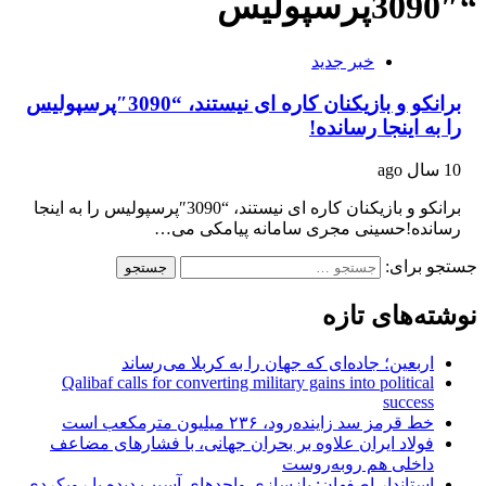
“3090″پرسپولیس
خبر جدید
برانکو و بازیکنان کاره ای نیستند، “3090″پرسپولیس
را به اینجا رسانده!
10 سال ago
برانکو و بازیکنان کاره ای نیستند، “3090″پرسپولیس را به اینجا
رسانده!حسینی مجری سامانه پیامکی می…
جستجو برای:
نوشته‌های تازه
اربعین؛ جاده‌ای که جهان را به کربلا می‌رساند
Qalibaf calls for converting military gains into political
success
خط قرمز سد زاینده‌رود، ۲۳۶ میلیون مترمکعب است
فولاد ایران علاوه بر بحران جهانی، با فشارهای مضاعف
داخلی هم روبه‌روست
استاندار اصفهان: بازسازی واحدهای آسیب دیده با رویکردی