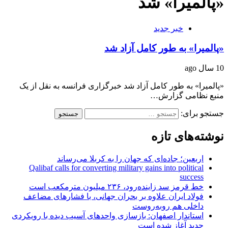
«پالمیرا» شد
خبر جدید
«پالمیرا» به طور کامل آزاد شد
10 سال ago
«پالمیرا» به طور کامل آزاد شد خبرگزاری فرانسه به نقل از یک
منبع نظامی گزارش…
جستجو برای:
نوشته‌های تازه
اربعین؛ جاده‌ای که جهان را به کربلا می‌رساند
Qalibaf calls for converting military gains into political
success
خط قرمز سد زاینده‌رود، ۲۳۶ میلیون مترمکعب است
فولاد ایران علاوه بر بحران جهانی، با فشارهای مضاعف
داخلی هم روبه‌روست
استاندار اصفهان: بازسازی واحدهای آسیب دیده با رویکردی
جدید آغاز شده است