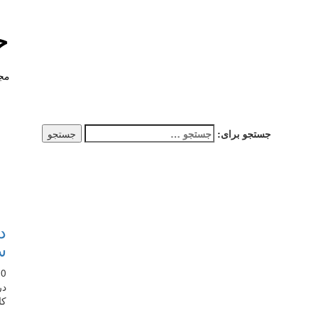
خ
مجل
جستجو برای:
د
س
10 سال
در
کا