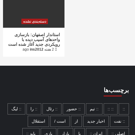
دسته‌بندی نشده
استاندار اصفهان: بازسازی
واحدهای آسیب دیده با
رویکردی جدید آغاز شده است
2 هفته ago
ins2012
برچسب‌ها
::
:: ::
:: تیم
:: حضور
:: رئال
:: را
:: لیگ
:: نفت
اخبار جدید
از
است /
استقلال
اصلی ::
ایران ::
با
بازار
بازی
باید ::