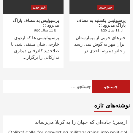
خبر جدید
خبر جدید
پرسپولیس یکشنبه به مصاف
پرسپولیس به مصاف پاراگ
پاراگ می‌رود ::
می‌رود ::
11 سال ago
11 سال ago
خبرهای خوبی از بیمارستان
پرسپولیسی ها که اردوی
ایران مهر به گوش نمی رسد
خارجی شان منتفی شد، با
و خانواده رضا احدی در…
صلاحدید کادرفنی دیداری
تدارکاتی را برگزار…
جستجو
برای:
نوشته‌های تازه
اربعین؛ جاده‌ای که جهان را به کربلا می‌رساند
Qalibaf calls for converting military gains into political