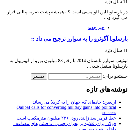
11 سال ago
در بارسلونا این لئو مسی است که همیشه پشت ضربه پنالتی قرار
می گیرد و…
خبر جدید
بارسلونا آگوئرو را به سوارز ترجیح می داد ::
11 سال ago
لوئیس سوارز تابستان 2014 با رقم 88 میلیون یورو از لیورپول به
بارسلونا منتقل شد،…
جستجو برای:
نوشته‌های تازه
اربعین؛ جاده‌ای که جهان را به کربلا می‌رساند
Qalibaf calls for converting military gains into political
success
خط قرمز سد زاینده‌رود، ۲۳۶ میلیون مترمکعب است
فولاد ایران علاوه بر بحران جهانی، با فشارهای مضاعف
داخلی هم روبه‌روست