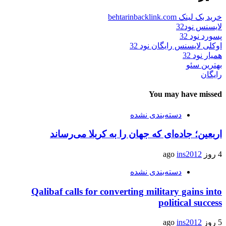
خرید بک لینک behtarinbacklink.com
لایسنس نود32
پسورد نود 32
اوکلی لایسنس رایگان نود 32
همیار نود 32
بهترین سئو
رایگان
You may have missed
دسته‌بندی نشده
اربعین؛ جاده‌ای که جهان را به کربلا می‌رساند
4 روز ago
ins2012
دسته‌بندی نشده
Qalibaf calls for converting military gains into
political success
5 روز ago
ins2012