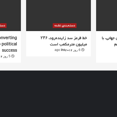
دسته‌بندی نشده
دسته
جهانی، با
خط قرمز سد زاینده‌رود، ۲۳۶
converting
م
میلیون مترمکعب است
 political
success
ins2012
6 روز ago
12
5 روز ago