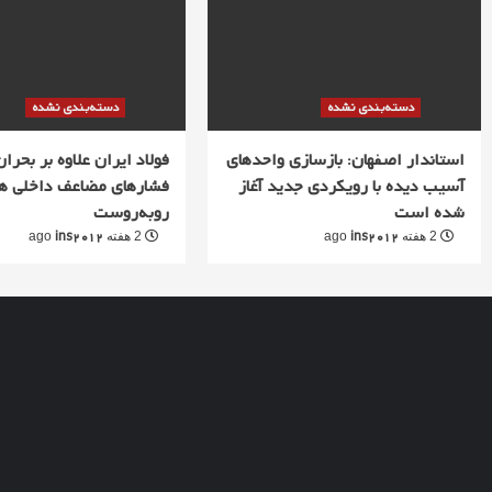
دسته‌بندی نشده
دسته‌بندی نشده
استاندار اصفهان: بازسازی واحدهای
فولاد ایران علاوه بر بحران 
آسیب دیده با رویکردی جدید آغاز
فشارهای مضاعف داخلی ه
شده است
روبه‌روست
ins2012
ins2012
2 هفته ago
2 هفته ago