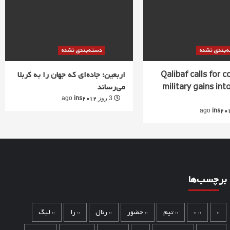
‌بندی نشده
دسته‌بندی نشده
Qalibaf calls for 
اربعین؛ جاده‌ای که جهان را به کربلا
military gains into
می‌رساند
ins2012
3 روز ago
ins20
برچسب‌ها
::
:: ::
:: تیم
:: حضور
:: رئال
:: را
:: لیگ