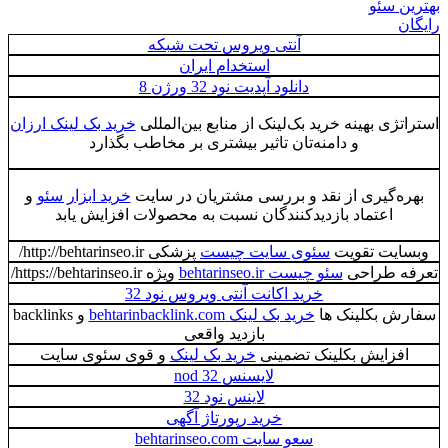
بهترین سئو
رایگان
آنتی ویروس تحت شبکه
استخدام ایران
دانلود آپدیت نود 32 ورژن 8
استراتژی بهینه خرید بک‌لینک از منابع بین‌المللی
خرید بک لینک ارزان
و دامنه‌تان تاثیر بیشتری بر مخاطب بگذارد
بهره‌گیری از نقد و بررسی مشتریان در سایت
خرید ابزار سئو
و
اعتماد بازدیدکنندگان نسبت به محصولات افزایش یابد
وبسایت تقویت
سئوی سایت چیست
پزشکی http://behtarinseo.ir/
تعرفه طراحی
سئو چیست behtarinseo.ir
ویژه https://behtarinseo.ir/
خرید اکانت آنتی ویروس نود 32
سفارش بکلینک ها
خرید بک لینک behtarinbacklink.com
و backlinks
بازدید واقعی
افزایش بکلینک تضمینی
خرید بک لینک
و قوی سئوی سایت
لایسنس nod 32
لاینس نود 32
خرید رپورتاژ آگهی
سعو سایت behtarinseo.com