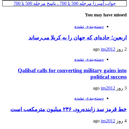
جواب آمیرزا مرحله 500 تا 700 ، پاسخ مرحله 500 تا 700
You may have missed
دسته‌بندی نشده
اربعین؛ جاده‌ای که جهان را به کربلا می‌رساند
2 روز ago
ins2012
دسته‌بندی نشده
Qalibaf calls for converting military gains into
political success
3 روز ago
ins2012
دسته‌بندی نشده
خط قرمز سد زاینده‌رود، ۲۳۶ میلیون مترمکعب است
4 روز ago
ins2012