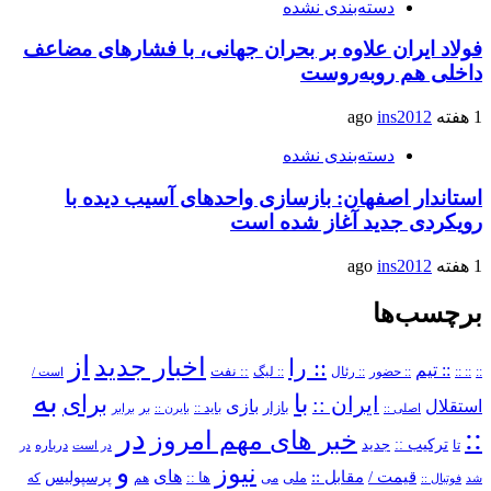
دسته‌بندی نشده
فولاد ایران علاوه بر بحران جهانی، با فشارهای مضاعف
داخلی هم روبه‌روست
1 هفته ago
ins2012
دسته‌بندی نشده
استاندار اصفهان: بازسازی واحدهای آسیب دیده با
رویکردی جدید آغاز شده است
1 هفته ago
ins2012
برچسب‌ها
از
اخبار جدید
:: را
:: تیم
::
:: ::
:: حضور
:: رئال
:: نفت
:: لیگ
است /
به
با
برای
ایران ::
بازی
استقلال
بازار
باید ::
اصلی ::
بایرن ::
بر
برابر
در
::
خبر های مهم امروز
ترکیب ::
تا
جدید
درباره
در است
در
و
نیوز
های
قیمت /
مقابل ::
پرسپولیس
ملی
می
ها ::
که
شد
فوتبال ::
هم