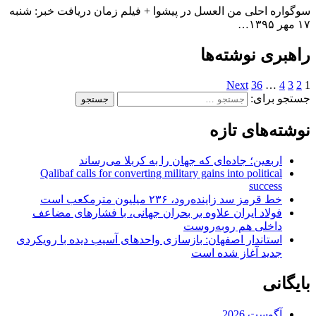
سوگواره احلی من العسل در پیشوا + فیلم زمان دریافت خبر: شنبه
۱۷ مهر ۱۳۹۵…
راهبری نوشته‌ها
Next
36
…
4
3
2
1
جستجو برای:
نوشته‌های تازه
اربعین؛ جاده‌ای که جهان را به کربلا می‌رساند
Qalibaf calls for converting military gains into political
success
خط قرمز سد زاینده‌رود، ۲۳۶ میلیون مترمکعب است
فولاد ایران علاوه بر بحران جهانی، با فشارهای مضاعف
داخلی هم روبه‌روست
استاندار اصفهان: بازسازی واحدهای آسیب دیده با رویکردی
جدید آغاز شده است
بایگانی
آگوست 2026