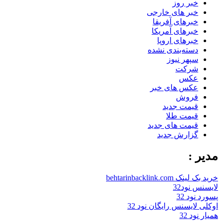
خبر روز
خبر های خارجی
خبرهای آفریقا
خبرهای آمریکا
خبرهای اروپا
دسته‌بندی نشده
سپهر نیوز
شرکت
عکس
عکس های خبر
فروش
قیمت جدید
قیمت طلا
قیمت های جدید
گزارش جدید
مدیر :
خرید بک لینک behtarinbacklink.com
لایسنس نود32
پسورد نود 32
اوکلی لایسنس رایگان نود 32
همیار نود 32