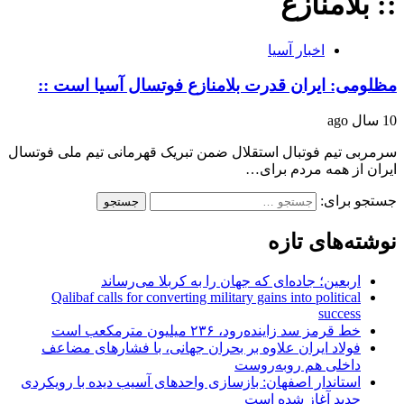
:: بلامنازع
اخبار آسیا
مظلومی: ایران قدرت بلامنازع فوتسال آسیا است ::
10 سال ago
سرمربی تیم فوتبال استقلال ضمن تبریک قهرمانی تیم ملی فوتسال
ایران از همه مردم برای…
جستجو برای:
نوشته‌های تازه
اربعین؛ جاده‌ای که جهان را به کربلا می‌رساند
Qalibaf calls for converting military gains into political
success
خط قرمز سد زاینده‌رود، ۲۳۶ میلیون مترمکعب است
فولاد ایران علاوه بر بحران جهانی، با فشارهای مضاعف
داخلی هم روبه‌روست
استاندار اصفهان: بازسازی واحدهای آسیب دیده با رویکردی
جدید آغاز شده است