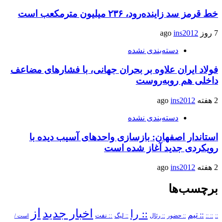
خط قرمز سد زاینده‌رود، ۲۳۶ میلیون مترمکعب است
7 روز ago
ins2012
دسته‌بندی نشده
فولاد ایران علاوه بر بحران جهانی، با فشارهای مضاعف
داخلی هم روبه‌روست
2 هفته ago
ins2012
دسته‌بندی نشده
استاندار اصفهان: بازسازی واحدهای آسیب دیده با
رویکردی جدید آغاز شده است
2 هفته ago
ins2012
برچسب‌ها
از
اخبار جدید
:: را
:: تیم
::
:: ::
:: حضور
:: رئال
:: نفت
:: لیگ
است /