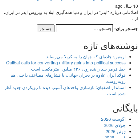
اعاتی درباره “ایدز” در ایران و دنیا همه‌گیری ابتلا به ویروس ایدز در ایران،
…
جو برای:
شته‌های تازه
اربعین؛ جاده‌ای که جهان را به کربلا می‌رساند
Qalibaf calls for converting military gains into political success
خط قرمز سد زاینده‌رود، ۲۳۶ میلیون مترمکعب است
فولاد ایران علاوه بر بحران جهانی، با فشارهای مضاعف داخلی هم
روبه‌روست
استاندار اصفهان: بازسازی واحدهای آسیب دیده با رویکردی جدید آغاز
شده است
یگانی
آگوست 2026
جولای 2026
ژوئن 2026
فوریه 2026