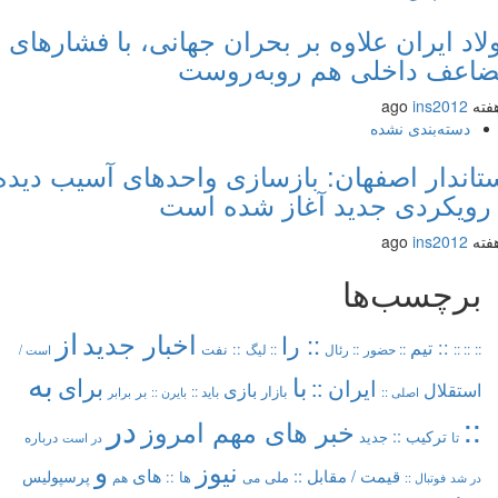
اد ایران علاوه بر بحران جهانی، با فشارهای
عف داخلی هم روبه‌روست
ins2012
دسته‌بندی نشده
اندار اصفهان: بازسازی واحدهای آسیب دیده
رویکردی جدید آغاز شده است
ins2012
برچسب‌ها
از
اخبار جدید
:: را
:: تیم
:: نفت
::
:: ::
:: حضور
:: رئال
:: لیگ
است /
به
با
برای
ایران ::
بازی
استقلال
بازار
باید ::
اصلی ::
بر
بایرن ::
برابر
در
::
خبر های مهم امروز
ترکیب ::
تا
جدید
درباره
در است
و
نیوز
های
قیمت /
مقابل ::
پرسپولیس
ملی
می
ها ::
در شد
فوتبال ::
هم