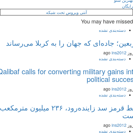
رین سئو
گان
آنتی ویروس تحت شبکه
You may have miss
دسته‌بندی نشده
عین؛ جاده‌ای که جهان را به کربلا می‌رساند
ins2012
دسته‌بندی نشده
Qalibaf calls for converting military gains 
political succ
ins2012
دسته‌بندی نشده
خط قرمز سد زاینده‌رود، ۲۳۶ میلیون مترمکعب
ت
ins2012
دسته‌بندی نشده