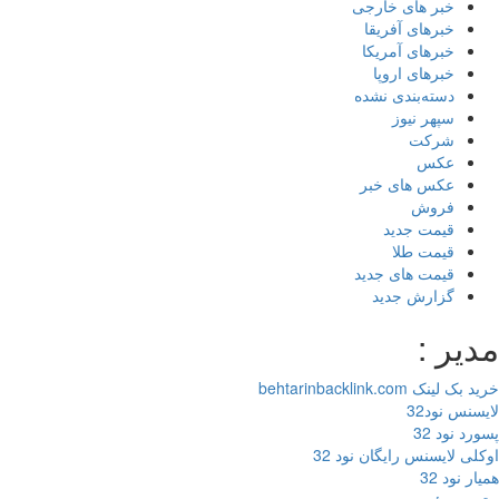
خبر های خارجی
خبرهای آفریقا
خبرهای آمریکا
خبرهای اروپا
دسته‌بندی نشده
سپهر نیوز
شرکت
عکس
عکس های خبر
فروش
قیمت جدید
قیمت طلا
قیمت های جدید
گزارش جدید
یر :
 لینک behtarinbacklink.com
سنس نود32
رد نود 32
لی لایسنس رایگان نود 32
ر نود 32