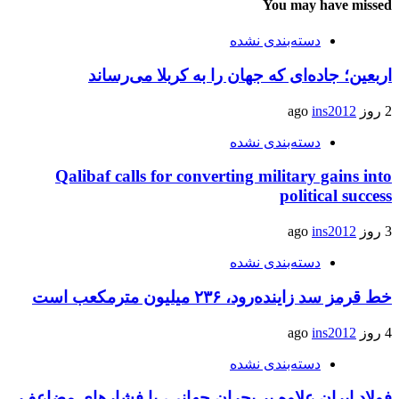
You may have missed
دسته‌بندی نشده
اربعین؛ جاده‌ای که جهان را به کربلا می‌رساند
2 روز ago
ins2012
دسته‌بندی نشده
Qalibaf calls for converting military gains into
political success
3 روز ago
ins2012
دسته‌بندی نشده
خط قرمز سد زاینده‌رود، ۲۳۶ میلیون مترمکعب است
4 روز ago
ins2012
دسته‌بندی نشده
فولاد ایران علاوه بر بحران جهانی، با فشارهای مضاعف