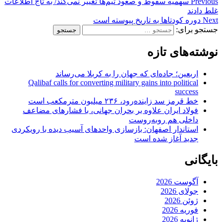
Previous
سهمیه سقوط و صعود تیم‌ها تغییر نمی‌کند/ به تاج اطلاعات
غلط دادند
Next
دوره كودتاها به تاریخ پیوسته است
جستجو برای:
نوشته‌های تازه
اربعین؛ جاده‌ای که جهان را به کربلا می‌رساند
Qalibaf calls for converting military gains into political
success
خط قرمز سد زاینده‌رود، ۲۳۶ میلیون مترمکعب است
فولاد ایران علاوه بر بحران جهانی، با فشارهای مضاعف
داخلی هم روبه‌روست
استاندار اصفهان: بازسازی واحدهای آسیب دیده با رویکردی
جدید آغاز شده است
بایگانی
آگوست 2026
جولای 2026
ژوئن 2026
فوریه 2026
ژانویه 2026