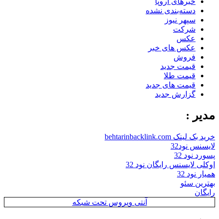
خبرهای اروپا
دسته‌بندی نشده
سپهر نیوز
شرکت
عکس
عکس های خبر
فروش
قیمت جدید
قیمت طلا
قیمت های جدید
گزارش جدید
مدیر :
خرید بک لینک behtarinbacklink.com
لایسنس نود32
پسورد نود 32
اوکلی لایسنس رایگان نود 32
همیار نود 32
بهترین سئو
رایگان
آنتی ویروس تحت شبکه