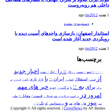
داخلی هم روبه‌روست
1 هفته ago
ins2012
دسته‌بندی نشده
استاندار اصفهان: بازسازی واحدهای آسیب دیده با
رویکردی جدید آغاز شده است
1 هفته ago
ins2012
برچسب‌ها
اخبار جدید
:: را
:: تیم
::
:: ::
:: حضور
:: رئال
:: نفت
:: لیگ
از
با
ایران ::
بازی
استقلال
بازار
باید ::
است /
اصلی ::
بایرن ::
بر
به ::
خبر های مهم
برای
ترکیب ::
تا
جدید
برابر
در
امروز
قیمت /
مقابل ::
ملی
درباره
در است
در شد
فوتبال ::
و
نیوز
های
یک ::
پرسپولیس
می
ها ::
که
–
هم
Copyright © All rights reserved.
|
CoverNews
by AF themes.