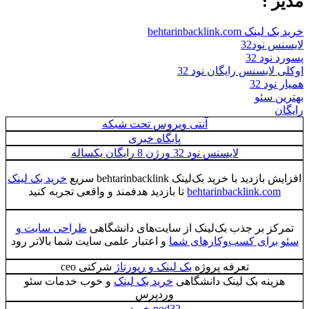
مدیر :
خرید بک لینک behtarinbacklink.com
لایسنس نود32
پسورد نود 32
اوکلی لایسنس رایگان نود 32
همیار نود 32
بهترین سئو
رایگان
آنتی ویروس تحت شبکه
پایگاه خبری
لایسنس نود 32 ورژن 8 رایگان یکساله
افزایش بازدید با خرید بک‌لینک behtarinbacklink سریع
خرید بک لینک
behtarinbacklink.com
تا بازدید هدفمند و واقعی تجربه کنید
تمرکز بر جذب بک‌لینک از سایت‌های دانشگاهی
طراحی سایت و
سئو برای کسب‌وکارهای شما
و اعتبار علمی سایت شما بالاتر رود
تعرفه پروژه
بک لینک و رپورتاژ
شرکتی ceo
هزینه بک لینک دانشگاهی
خرید بک لینک
و خوب خدمات سئو
وردپرس
nod32 خرید