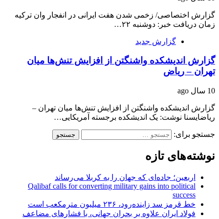
گزارش اختصاصی/ زخمی شدن هفت ایرانی در انفجار وان ترکیه
زمان دریافت خبر: دوشنبه ۲۲…
گزارش جدید
گزارش اندیشکده واشنگتن از افزایش تنش‌ها میان
تهران – ریاض
10 سال ago
گزارش اندیشکده واشنگتن از افزایش تنش‌ها میان تهران –
ریاضایسنا نوشت: یک اندیشکده برجسته آمریکایی…
جستجو برای:
نوشته‌های تازه
اربعین؛ جاده‌ای که جهان را به کربلا می‌رساند
Qalibaf calls for converting military gains into political
success
خط قرمز سد زاینده‌رود، ۲۳۶ میلیون مترمکعب است
فولاد ایران علاوه بر بحران جهانی، با فشارهای مضاعف