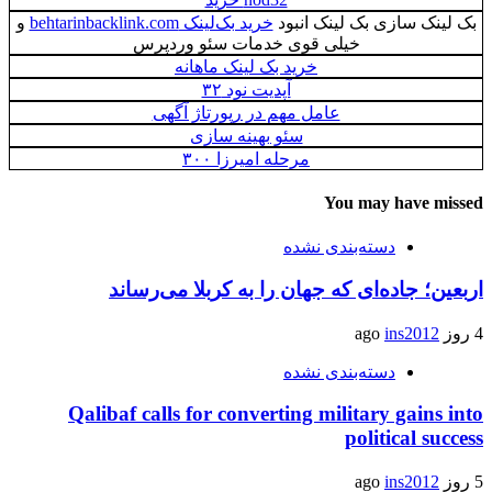
بک لینک سازی بک لینک انبود
خرید بک‌لینک behtarinbacklink.com
و
خیلی قوی خدمات سئو وردپرس
خرید بک لینک ماهانه
آپدیت نود ۳۲
عامل مهم در رپورتاژ آگهی
سئو بهینه سازی
مرحله امیرزا ۳۰۰
You may have missed
دسته‌بندی نشده
اربعین؛ جاده‌ای که جهان را به کربلا می‌رساند
4 روز ago
ins2012
دسته‌بندی نشده
Qalibaf calls for converting military gains into
political success
5 روز ago
ins2012