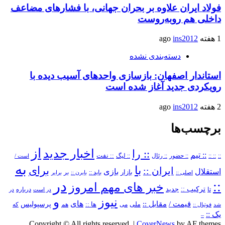
فولاد ایران علاوه بر بحران جهانی، با فشارهای مضاعف
داخلی هم روبه‌روست
1 هفته ago
ins2012
دسته‌بندی نشده
استاندار اصفهان: بازسازی واحدهای آسیب دیده با
رویکردی جدید آغاز شده است
2 هفته ago
ins2012
برچسب‌ها
از
اخبار جدید
:: را
:: تیم
::
:: ::
:: حضور
:: رئال
:: نفت
:: لیگ
است /
به
با
برای
ایران ::
بازی
استقلال
بازار
باید ::
اصلی ::
بایرن ::
بر
برابر
در
::
خبر های مهم امروز
ترکیب ::
تا
جدید
درباره
در است
در
و
نیوز
های
قیمت /
مقابل ::
پرسپولیس
ملی
می
ها ::
که
شد
فوتبال ::
هم
یک ::
–
Copyright © All rights reserved.
|
CoverNews
by AF themes.