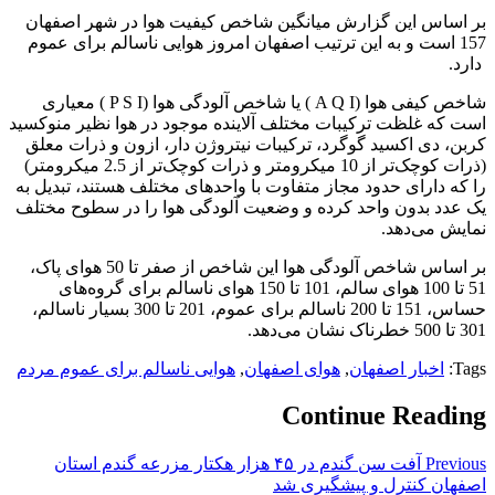
بر اساس این گزارش میانگین شاخص کیفیت هوا در شهر اصفهان
157 است و به این ترتیب اصفهان امروز هوایی ناسالم برای عموم
دارد.
شاخص کیفی هوا (A Q I ) یا شاخص آلودگی هوا (P S I ) معیاری
است که غلظت ترکیبات مختلف آلاینده موجود در هوا نظیر منوکسید
کربن، دی اکسید گوگرد، ترکیبات نیتروژن دار، ازون و ذرات معلق
(ذرات کوچک‌تر از 10 میکرومتر و ذرات کوچک‌تر از 2.5 میکرومتر)
را که دارای حدود مجاز متفاوت با واحد‌‌های مختلف هستند، تبدیل به
یک عدد بدون واحد کرده و وضعیت آلودگی هوا را در سطوح مختلف
نمایش می‌دهد.
بر اساس شاخص آلودگی هوا این شاخص از صفر تا 50 هوای پاک،
51 تا 100 هوای سالم، 101 تا 150 هوای ناسالم برای گروه‌های
حساس، 151 تا 200 ناسالم برای عموم، 201 تا 300 بسیار ناسالم،
301 تا 500 خطرناک نشان می‌دهد.
Tags:
اخبار اصفهان
,
هوای اصفهان
,
هوایی ناسالم برای عموم مردم
Continue Reading
Previous
آفت سن گندم در ۴۵ هزار هکتار مزرعه گندم استان
اصفهان کنترل و پیشگیری شد