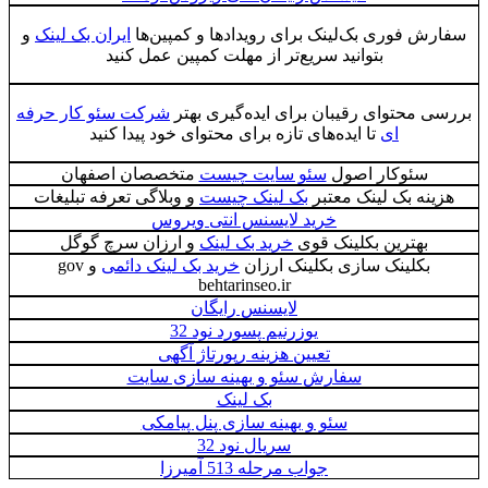
سفارش فوری بک‌لینک برای رویدادها و کمپین‌ها
ایران بک لینک
و
بتوانید سریع‌تر از مهلت کمپین عمل کنید
بررسی محتوای رقیبان برای ایده‌گیری بهتر
شرکت سئو کار حرفه
ای
تا ایده‌های تازه برای محتوای خود پیدا کنید
سئوکار اصول
سئو سایت چیست
متخصصان اصفهان
هزینه بک لینک معتبر
بک لینک چیست
و وبلاگی تعرفه تبلیغات
خرید لایسنس انتی ویروس
بهترین بکلینک قوی
خرید بک لینک
و ارزان سرچ گوگل
بکلینک سازی بکلینک ارزان
خرید بک لینک دائمی
و gov
behtarinseo.ir
لایسنس رایگان
یوزرنیم پسورد نود 32
تعیین هزینه رپورتاژ آگهی
سفارش سئو و بهینه سازی سایت
بک لینک
سئو و بهینه سازی پنل پیامکی
سریال نود 32
جواب مرحله 513 آمیرزا