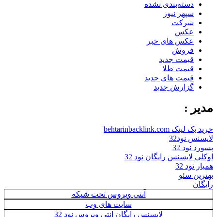
دسته‌بندی نشده
سپهر نیوز
شرکت
عکس
عکس های خبر
فروش
قیمت جدید
قیمت طلا
قیمت های جدید
گزارش جدید
مدیر :
خرید بک لینک behtarinbacklink.com
لایسنس نود32
پسورد نود 32
اوکلی لایسنس رایگان نود 32
همیار نود 32
بهترین سئو
رایگان
آنتی ویروس تحت شبکه
سایت های وب
لایسنس رایگان انتی ویروس نود 32