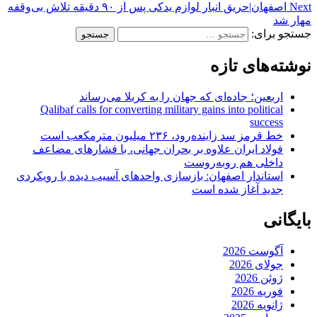
Next
اصفهان|حریق انبار لوازم یدکی پس از ۹۰ دقیقه تلاش بی‌وقفه
مهار شد
جستجو برای:
نوشته‌های تازه
اربعین؛ جاده‌ای که جهان را به کربلا می‌رساند
Qalibaf calls for converting military gains into political
success
خط قرمز سد زاینده‌رود، ۲۳۶ میلیون مترمکعب است
فولاد ایران علاوه بر بحران جهانی، با فشارهای مضاعف
داخلی هم روبه‌روست
استاندار اصفهان: بازسازی واحدهای آسیب دیده با رویکردی
جدید آغاز شده است
بایگانی
آگوست 2026
جولای 2026
ژوئن 2026
فوریه 2026
ژانویه 2026