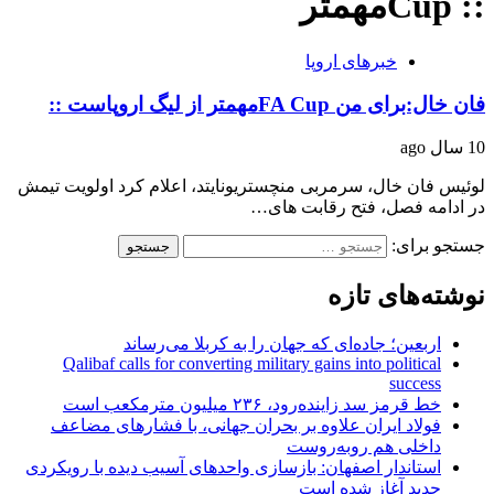
:: Cupمهمتر
خبرهای اروپا
فان خال:برای من FA Cupمهمتر از لیگ اروپاست ::
10 سال ago
لوئیس فان خال، سرمربی منچستریونایتد، اعلام کرد اولویت تیمش
در ادامه فصل، فتح رقابت های…
جستجو برای:
نوشته‌های تازه
اربعین؛ جاده‌ای که جهان را به کربلا می‌رساند
Qalibaf calls for converting military gains into political
success
خط قرمز سد زاینده‌رود، ۲۳۶ میلیون مترمکعب است
فولاد ایران علاوه بر بحران جهانی، با فشارهای مضاعف
داخلی هم روبه‌روست
استاندار اصفهان: بازسازی واحدهای آسیب دیده با رویکردی
جدید آغاز شده است