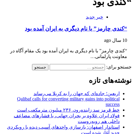
“کندی بود
خبر جدید
“کندی چارمز” با نام دیگری به ایران آمده بود
10 سال ago
“کندی چارمز” با نام دیگری به ایران آمده بود یک مقام آگاه در
معاونت پارلمانی…
جستجو برای:
نوشته‌های تازه
اربعین؛ جاده‌ای که جهان را به کربلا می‌رساند
Qalibaf calls for converting military gains into political
success
خط قرمز سد زاینده‌رود، ۲۳۶ میلیون مترمکعب است
فولاد ایران علاوه بر بحران جهانی، با فشارهای مضاعف
داخلی هم روبه‌روست
استاندار اصفهان: بازسازی واحدهای آسیب دیده با رویکردی
جدید آغاز شده است