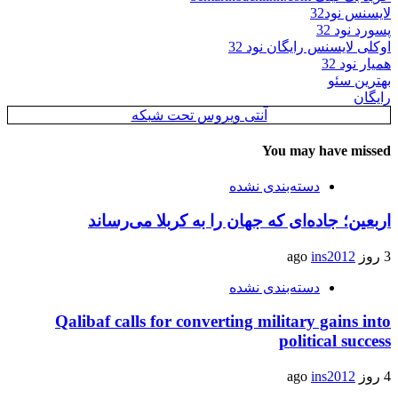
لایسنس نود32
پسورد نود 32
اوکلی لایسنس رایگان نود 32
همیار نود 32
بهترین سئو
رایگان
آنتی ویروس تحت شبکه
You may have missed
دسته‌بندی نشده
اربعین؛ جاده‌ای که جهان را به کربلا می‌رساند
3 روز ago
ins2012
دسته‌بندی نشده
Qalibaf calls for converting military gains into
political success
4 روز ago
ins2012