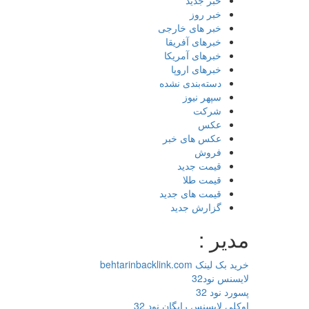
خبر جدید
خبر روز
خبر های خارجی
خبرهای آفریقا
خبرهای آمریکا
خبرهای اروپا
دسته‌بندی نشده
سپهر نیوز
شرکت
عکس
عکس های خبر
فروش
قیمت جدید
قیمت طلا
قیمت های جدید
گزارش جدید
مدیر :
خرید بک لینک behtarinbacklink.com
لایسنس نود32
پسورد نود 32
اوکلی لایسنس رایگان نود 32