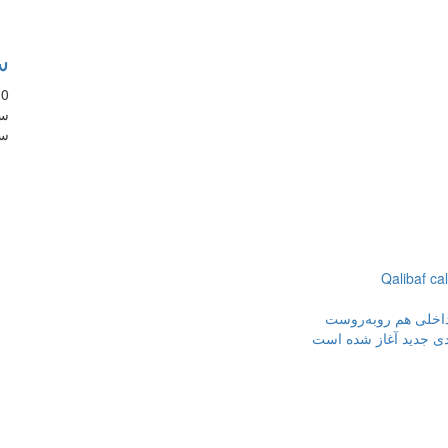
س
10 سال
سو
سو
Qalibaf cal
 داخلی هم روبه‌روست
ردی جدید آغاز شده است