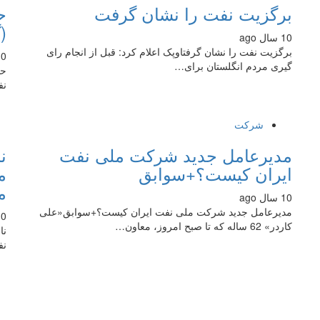
برگزیت نفت را نشان گرفت
ح
(
10 سال ago
برگزیت نفت را نشان گرفتاوپک اعلام کرد: قبل از انجام رای
10 سال
گیری مردم انگلستان برای…
حو
نف
شرکت
مدیرعامل جدید شرکت ملی نفت
ن
ایران کیست؟+سوابق
م
م
10 سال ago
مدیرعامل جدید شرکت ملی نفت ایران کیست؟+سوابق«علی
10 سال
کاردر» 62 ساله که تا صبح امروز، معاون…
نا
نف