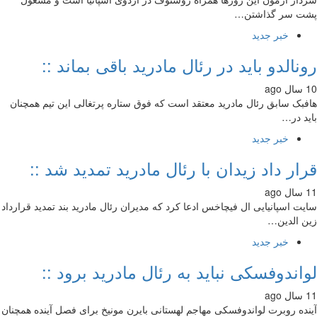
ت سر گذاشتن…
خبر جدید
نالدو باید در رئال مادرید باقی بماند ::
بک سابق رئال مادرید معتقد است که فوق ستاره پرتغالی این تیم همچنان
د در…
خبر جدید
ار داد زیدان با رئال مادرید تمدید شد ::
ت اسپانیایی ال فیچاخس ادعا کرد که مدیران رئال مادرید بند تمدید قرارداد
 الدین…
خبر جدید
اندوفسکی نباید به رئال مادرید برود ::
ده روبرت لواندوفسکی مهاجم لهستانی بایرن مونیخ برای فصل آینده همچنان