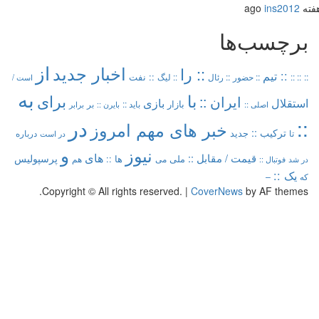
ins2012
برچسب‌ها
از
اخبار جدید
:: را
:: تیم
:: نفت
::
:: ::
:: حضور
:: رئال
:: لیگ
است /
به
با
برای
ایران ::
بازی
استقلال
بازار
باید ::
اصلی ::
بر
بایرن ::
برابر
در
::
خبر های مهم امروز
ترکیب ::
تا
جدید
درباره
در است
و
نیوز
های
قیمت /
مقابل ::
پرسپولیس
ملی
می
ها ::
در شد
فوتبال ::
هم
یک ::
که
–
Copyright © All rights reserved.
|
CoverNews
by AF themes.