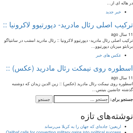
هاله ای از…
خبر جدید
کیب اصلی رئال مادرید- دپورتیوو لاکرونیا ::
یب اصلی رئال مادرید- دپورتیوو لاکرونیا :: رئال مادرید امشب در سانتیاگو
ابئو میزبان دپورتیوو…
عکس های خبر
طوره روی نیمکت رئال مادرید (عکس) ::
وره روی نیمکت رئال مادرید (عکس) :: زین الدین زیدان که دوشنبه
ته جانشین بنیتس…
جو برای:
شته‌های تازه
اربعین؛ جاده‌ای که جهان را به کربلا می‌رساند
Qalibaf calls for converting military gains into political success