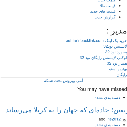
قیمت طلا
قیمت های جدید
گزارش جدید
یر :
 لینک behtarinbacklink.com
سنس نود32
رد نود 32
لی لایسنس رایگان نود 32
ر نود 32
رین سئو
گان
آنتی ویروس تحت شبکه
You may have miss
دسته‌بندی نشده
عین؛ جاده‌ای که جهان را به کربلا می‌رساند
ins2012
دسته‌بندی نشده