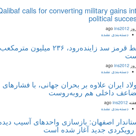
Qalibaf calls for converting military gains 
political succ
ins2012
دسته‌بندی نشده
خط قرمز سد زاینده‌رود، ۲۳۶ میلیون مترمکعب
ت
ins2012
دسته‌بندی نشده
اد ایران علاوه بر بحران جهانی، با فشارهای
عف داخلی هم روبه‌روست
ins2012
دسته‌بندی نشده
اندار اصفهان: بازسازی واحدهای آسیب دیده
رویکردی جدید آغاز شده است