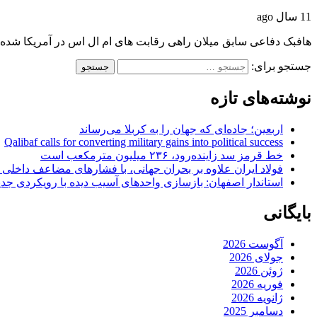
11 سال ago
هافبک دفاعی سابق میلان راهی رقابت های ام ال اس در آمریکا شد
جستجو برای:
نوشته‌های تازه
اربعین؛ جاده‌ای که جهان را به کربلا می‌رساند
Qalibaf calls for converting military gains into political success
خط قرمز سد زاینده‌رود، ۲۳۶ میلیون مترمکعب است
فولاد ایران علاوه بر بحران جهانی، با فشارهای مضاعف داخلی
استاندار اصفهان: بازسازی واحدهای آسیب دیده با رویکردی جد
بایگانی
آگوست 2026
جولای 2026
ژوئن 2026
فوریه 2026
ژانویه 2026
دسامبر 2025