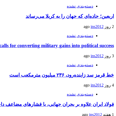
دسته‌بندی نشده
اربعین؛ جاده‌ای که جهان را به کربلا می‌رساند
2 روز ago
ins2012
دسته‌بندی نشده
calls for converting military gains into political success
3 روز ago
ins2012
دسته‌بندی نشده
خط قرمز سد زاینده‌رود، ۲۳۶ میلیون مترمکعب است
4 روز ago
ins2012
دسته‌بندی نشده
فولاد ایران علاوه بر بحران جهانی، با فشارهای مضاعف د
1 هفته ago
ins2012