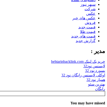
سپهر نیوز
شرکت
عکس
عکس های خبر
فروش
قیمت جدید
قیمت طلا
قیمت های جدید
گزارش جدید
مدیر :
خرید بک لینک behtarinbacklink.com
لایسنس نود32
پسورد نود 32
اوکلی لایسنس رایگان نود 32
همیار نود 32
بهترین سئو
رایگان
You may have missed