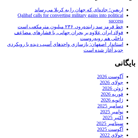
اربعین؛ جاده‌ای که جهان را به کربلا می‌رساند
Qalibaf calls for converting military gains into political
success
خط قرمز سد زاینده‌رود، ۲۳۶ میلیون مترمکعب است
فولاد ایران علاوه بر بحران جهانی، با فشارهای مضاعف
داخلی هم روبه‌روست
استاندار اصفهان: بازسازی واحدهای آسیب دیده با رویکردی
جدید آغاز شده است
بایگانی
آگوست 2026
جولای 2026
ژوئن 2026
فوریه 2026
ژانویه 2026
دسامبر 2025
نوامبر 2025
اکتبر 2025
سپتامبر 2025
آگوست 2025
جولای 2022