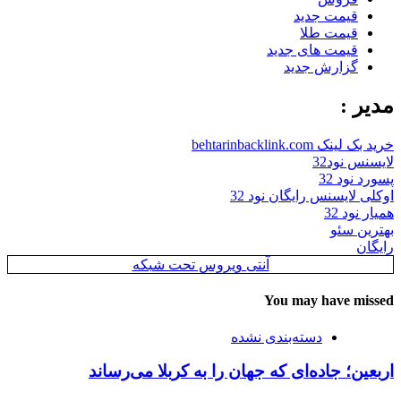
قیمت جدید
قیمت طلا
قیمت های جدید
گزارش جدید
مدیر :
خرید بک لینک behtarinbacklink.com
لایسنس نود32
پسورد نود 32
اوکلی لایسنس رایگان نود 32
همیار نود 32
بهترین سئو
رایگان
آنتی ویروس تحت شبکه
You may have missed
دسته‌بندی نشده
اربعین؛ جاده‌ای که جهان را به کربلا می‌رساند