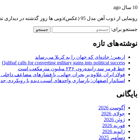
10 سال ago
رونمایی از ذوب آهن مدل 95 (عکس)ذوبی ها روز گذشته در دیداری تدارکاتی به مصاف…
جستجو برای:
نوشته‌های تازه
اربعین؛ جاده‌ای که جهان را به کربلا می‌رساند
Qalibaf calls for converting military gains into political success
خط قرمز سد زاینده‌رود، ۲۳۶ میلیون مترمکعب است
فولاد ایران علاوه بر بحران جهانی، با فشارهای مضاعف داخلی
استاندار اصفهان: بازسازی واحدهای آسیب دیده با رویکردی جد
بایگانی
آگوست 2026
جولای 2026
ژوئن 2026
فوریه 2026
ژانویه 2026
دسامبر 2025