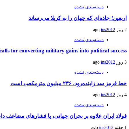
دسته‌بندی نشده
اربعین؛ جاده‌ای که جهان را به کربلا می‌رساند
2 روز ago
ins2012
دسته‌بندی نشده
calls for converting military gains into political success
3 روز ago
ins2012
دسته‌بندی نشده
خط قرمز سد زاینده‌رود، ۲۳۶ میلیون مترمکعب است
4 روز ago
ins2012
دسته‌بندی نشده
فولاد ایران علاوه بر بحران جهانی، با فشارهای مضاعف د
1 هفته ago
ins2012