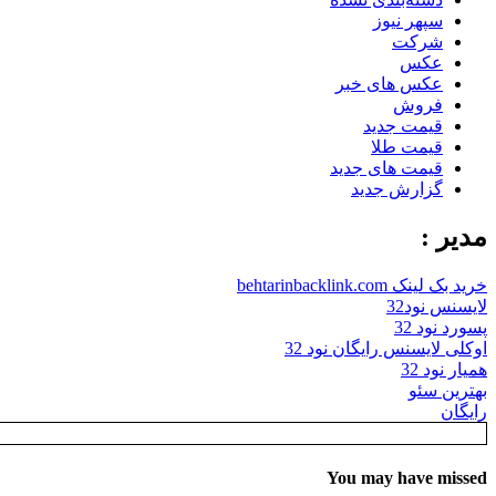
سپهر نیوز
شرکت
عکس
عکس های خبر
فروش
قیمت جدید
قیمت طلا
قیمت های جدید
گزارش جدید
مدیر :
خرید بک لینک behtarinbacklink.com
لایسنس نود32
پسورد نود 32
اوکلی لایسنس رایگان نود 32
همیار نود 32
بهترین سئو
رایگان
You may have missed