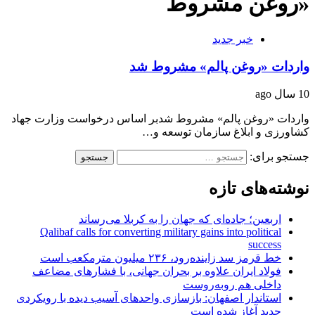
«روغن مشروط
خبر جدید
واردات «روغن پالم» مشروط شد
10 سال ago
واردات «روغن پالم» مشروط شدبر اساس درخواست وزارت جهاد
کشاورزی و ابلاغ سازمان توسعه و…
جستجو برای:
نوشته‌های تازه
اربعین؛ جاده‌ای که جهان را به کربلا می‌رساند
Qalibaf calls for converting military gains into political
success
خط قرمز سد زاینده‌رود، ۲۳۶ میلیون مترمکعب است
فولاد ایران علاوه بر بحران جهانی، با فشارهای مضاعف
داخلی هم روبه‌روست
استاندار اصفهان: بازسازی واحدهای آسیب دیده با رویکردی
جدید آغاز شده است