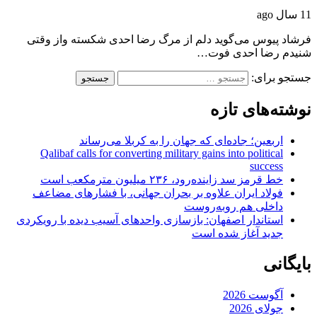
11 سال ago
فرشاد پیوس می‌گوید دلم از مرگ رضا احدی شکسته واز وقتی
شنیدم رضا احدی فوت…
جستجو برای:
نوشته‌های تازه
اربعین؛ جاده‌ای که جهان را به کربلا می‌رساند
Qalibaf calls for converting military gains into political
success
خط قرمز سد زاینده‌رود، ۲۳۶ میلیون مترمکعب است
فولاد ایران علاوه بر بحران جهانی، با فشارهای مضاعف
داخلی هم روبه‌روست
استاندار اصفهان: بازسازی واحدهای آسیب دیده با رویکردی
جدید آغاز شده است
بایگانی
آگوست 2026
جولای 2026