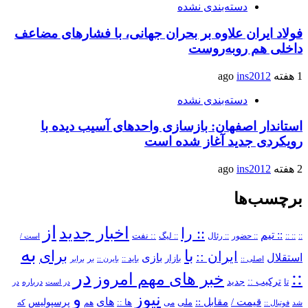
دسته‌بندی نشده
فولاد ایران علاوه بر بحران جهانی، با فشارهای مضاعف
داخلی هم روبه‌روست
1 هفته ago
ins2012
دسته‌بندی نشده
استاندار اصفهان: بازسازی واحدهای آسیب دیده با
رویکردی جدید آغاز شده است
2 هفته ago
ins2012
برچسب‌ها
از
اخبار جدید
:: را
:: تیم
::
:: ::
:: حضور
:: رئال
:: نفت
:: لیگ
است /
به
با
برای
ایران ::
بازی
استقلال
بازار
باید ::
اصلی ::
بایرن ::
بر
برابر
در
::
خبر های مهم امروز
ترکیب ::
تا
جدید
درباره
در است
در
و
نیوز
های
قیمت /
مقابل ::
پرسپولیس
ملی
می
ها ::
که
شد
فوتبال ::
هم