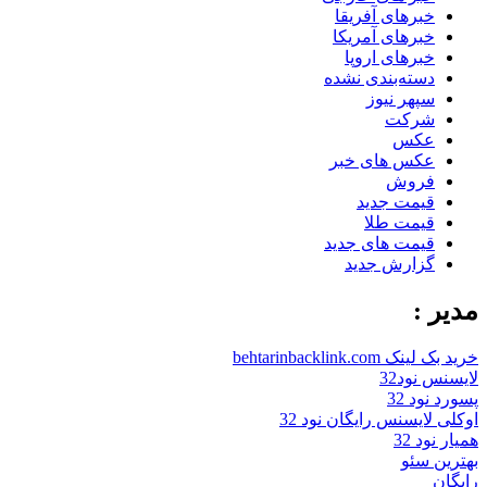
خبرهای آفریقا
خبرهای آمریکا
خبرهای اروپا
دسته‌بندی نشده
سپهر نیوز
شرکت
عکس
عکس های خبر
فروش
قیمت جدید
قیمت طلا
قیمت های جدید
گزارش جدید
مدیر :
خرید بک لینک behtarinbacklink.com
لایسنس نود32
پسورد نود 32
اوکلی لایسنس رایگان نود 32
همیار نود 32
بهترین سئو
رایگان