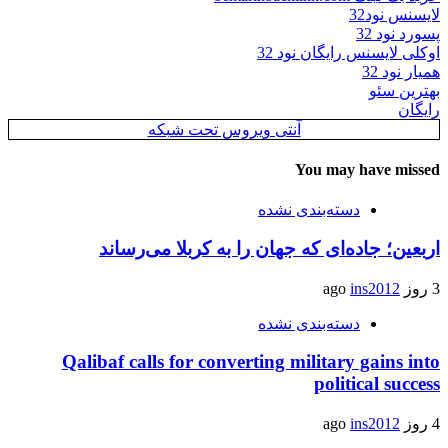
لایسنس نود32
پسورد نود 32
اوکلی لایسنس رایگان نود 32
همیار نود 32
بهترین سئو
رایگان
آنتی ویروس تحت شبکه
You may have missed
دسته‌بندی نشده
اربعین؛ جاده‌ای که جهان را به کربلا می‌رساند
3 روز ago
ins2012
دسته‌بندی نشده
Qalibaf calls for converting military gains into
political success
4 روز ago
ins2012