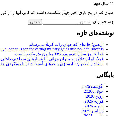
11 سال ago
صبای قم در پنج بازی اخیر چهار شکست داشته که کمی آنها را از ک
جستجو برای:
نوشته‌های تازه
اربعین؛ جاده‌ای که جهان را به کربلا می‌رساند
Qalibaf calls for converting military gains into political success
خط قرمز سد زاینده‌رود، ۲۳۶ میلیون مترمکعب است
فولاد ایران علاوه بر بحران جهانی، با فشارهای مضاعف داخلی
استاندار اصفهان: بازسازی واحدهای آسیب دیده با رویکردی جد
بایگانی
آگوست 2026
جولای 2026
ژوئن 2026
فوریه 2026
ژانویه 2026
دسامبر 2025
نوامبر 2025