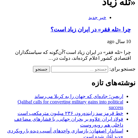
«تله زیاد
خبر جدید
چرا «تله فقر» در ایران زیاد است؟
10 سال ago
چرا «تله فقر» در ایران زیاد است؟آن‌گونه که سیاستگذاران
اقتصادی کشور اعلام کرده‌اند، دولت در…
جستجو برای:
نوشته‌های تازه
اربعین؛ جاده‌ای که جهان را به کربلا می‌رساند
Qalibaf calls for converting military gains into political
success
خط قرمز سد زاینده‌رود، ۲۳۶ میلیون مترمکعب است
فولاد ایران علاوه بر بحران جهانی، با فشارهای مضاعف
داخلی هم روبه‌روست
استاندار اصفهان: بازسازی واحدهای آسیب دیده با رویکردی
جدید آغاز شده است