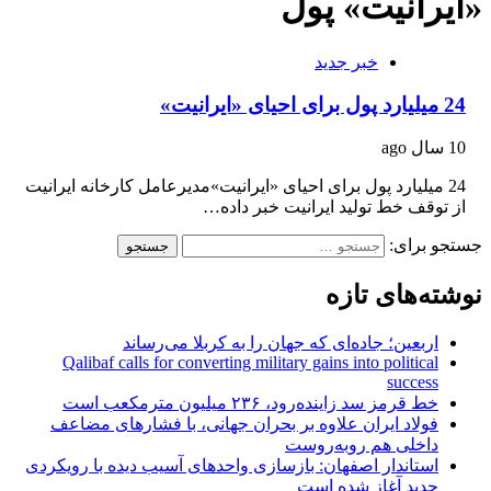
«ایرانیت» پول
خبر جدید
24 میلیارد پول برای احیای «ایرانیت»
10 سال ago
24 میلیارد پول برای احیای «ایرانیت»مدیرعامل کارخانه ایرانیت
از توقف خط تولید ایرانیت خبر داده…
جستجو برای:
نوشته‌های تازه
اربعین؛ جاده‌ای که جهان را به کربلا می‌رساند
Qalibaf calls for converting military gains into political
success
خط قرمز سد زاینده‌رود، ۲۳۶ میلیون مترمکعب است
فولاد ایران علاوه بر بحران جهانی، با فشارهای مضاعف
داخلی هم روبه‌روست
استاندار اصفهان: بازسازی واحدهای آسیب دیده با رویکردی
جدید آغاز شده است