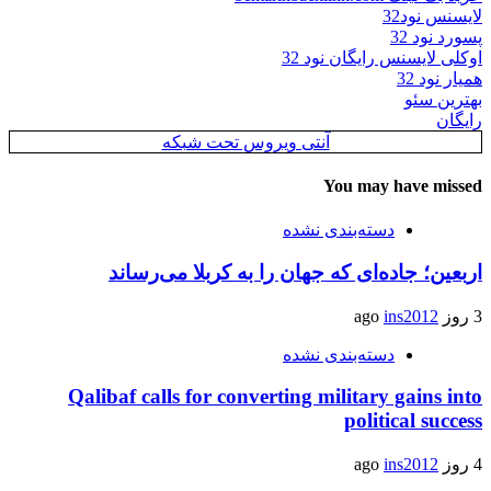
لایسنس نود32
پسورد نود 32
اوکلی لایسنس رایگان نود 32
همیار نود 32
بهترین سئو
رایگان
آنتی ویروس تحت شبکه
You may have missed
دسته‌بندی نشده
اربعین؛ جاده‌ای که جهان را به کربلا می‌رساند
3 روز ago
ins2012
دسته‌بندی نشده
Qalibaf calls for converting military gains into
political success
4 روز ago
ins2012