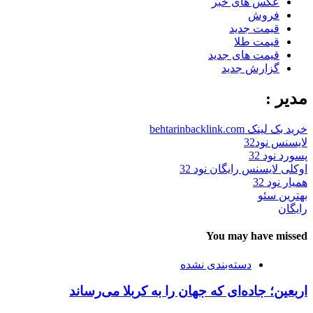
عکس های خبر
فروش
قیمت جدید
قیمت طلا
قیمت های جدید
گزارش جدید
مدیر :
خرید بک لینک behtarinbacklink.com
لایسنس نود32
پسورد نود 32
اوکلی لایسنس رایگان نود 32
همیار نود 32
بهترین سئو
رایگان
You may have missed
دسته‌بندی نشده
اربعین؛ جاده‌ای که جهان را به کربلا می‌رساند