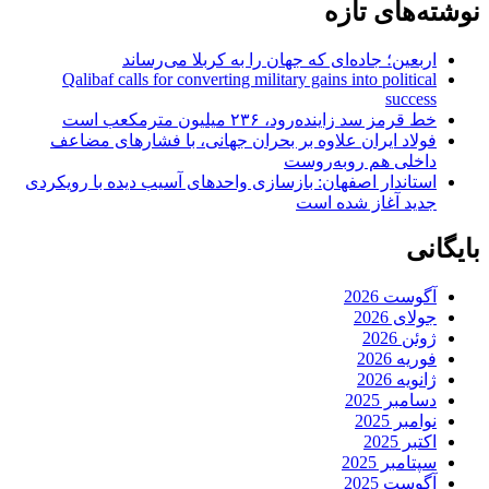
نوشته‌های تازه
اربعین؛ جاده‌ای که جهان را به کربلا می‌رساند
Qalibaf calls for converting military gains into political
success
خط قرمز سد زاینده‌رود، ۲۳۶ میلیون مترمکعب است
فولاد ایران علاوه بر بحران جهانی، با فشارهای مضاعف
داخلی هم روبه‌روست
استاندار اصفهان: بازسازی واحدهای آسیب دیده با رویکردی
جدید آغاز شده است
بایگانی
آگوست 2026
جولای 2026
ژوئن 2026
فوریه 2026
ژانویه 2026
دسامبر 2025
نوامبر 2025
اکتبر 2025
سپتامبر 2025
آگوست 2025