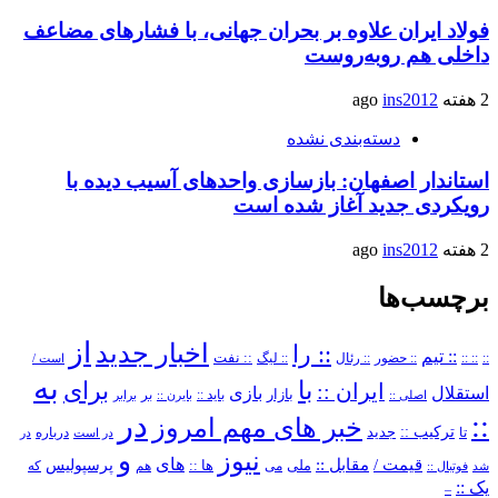
فولاد ایران علاوه بر بحران جهانی، با فشارهای مضاعف
داخلی هم روبه‌روست
2 هفته ago
ins2012
دسته‌بندی نشده
استاندار اصفهان: بازسازی واحدهای آسیب دیده با
رویکردی جدید آغاز شده است
2 هفته ago
ins2012
برچسب‌ها
از
اخبار جدید
:: را
:: تیم
::
:: ::
:: حضور
:: رئال
:: نفت
:: لیگ
است /
به
با
برای
ایران ::
بازی
استقلال
بازار
باید ::
اصلی ::
بایرن ::
بر
برابر
در
::
خبر های مهم امروز
ترکیب ::
تا
جدید
درباره
در است
در
و
نیوز
های
قیمت /
مقابل ::
پرسپولیس
ملی
می
ها ::
که
شد
فوتبال ::
هم
یک ::
–