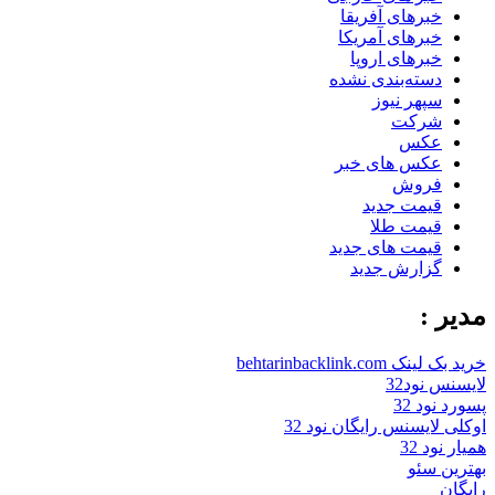
خبرهای آفریقا
خبرهای آمریکا
خبرهای اروپا
دسته‌بندی نشده
سپهر نیوز
شرکت
عکس
عکس های خبر
فروش
قیمت جدید
قیمت طلا
قیمت های جدید
گزارش جدید
مدیر :
خرید بک لینک behtarinbacklink.com
لایسنس نود32
پسورد نود 32
اوکلی لایسنس رایگان نود 32
همیار نود 32
بهترین سئو
رایگان