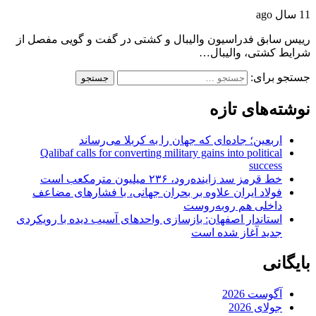
11 سال ago
رییس سابق فدراسیون والیبال و کشتی در گفت و گویی مفصل از
شرایط کشتی، والیبال…
جستجو برای:
نوشته‌های تازه
اربعین؛ جاده‌ای که جهان را به کربلا می‌رساند
Qalibaf calls for converting military gains into political
success
خط قرمز سد زاینده‌رود، ۲۳۶ میلیون مترمکعب است
فولاد ایران علاوه بر بحران جهانی، با فشارهای مضاعف
داخلی هم روبه‌روست
استاندار اصفهان: بازسازی واحدهای آسیب دیده با رویکردی
جدید آغاز شده است
بایگانی
آگوست 2026
جولای 2026