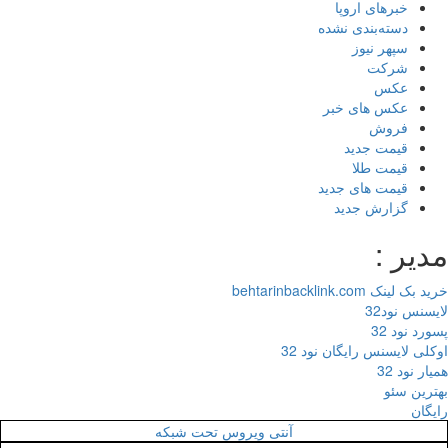
خبرهای اروپا
دسته‌بندی نشده
سپهر نیوز
شرکت
عکس
عکس های خبر
فروش
قیمت جدید
قیمت طلا
قیمت های جدید
گزارش جدید
یر :
 لینک behtarinbacklink.com
سنس نود32
رد نود 32
لی لایسنس رایگان نود 32
ر نود 32
رین سئو
گان
آنتی ویروس تحت شبکه