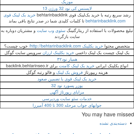
موزیک
لایسنس کی نود 32 ورژن 13
شد سریع رتبه با خرید بک‌لینک قوی behtarinbacklink
خرید بک لینک قوی
behtarinbacklink.com
تا کلمات کلیدی شما در صدر نتایج باقی بماند
یغ محصولات با استفاده از ریتارگتینگ
سئوی وب سایت
و مشتریان دوباره به
سایت بازگردند
تخصص محتوا
خرید بکلینک http://behtarinbacklink.com/
خوب چیست؟
بک لینک چیست بک لینک داعمی
خرید بکلینک ارزان
سرویس سایت گوگل
همیار نود۳۲
انواع بکلینک ایرانی
خرید بک لینک کامنت
برای backlink.behtarinseo.ir
هزینه ریپورتاژ
فروش بک لینک
و فالو رتبه گوگل
خرید بک لینک قوی با تضمین صعود
یوزر پسورد نود 32
مزایای رپورتاژ آگهی
خدمات سئو سایت وردپرسی
جوابهای جواب مرحله 300 تا 400 آمیرزا
You may have miss
دسته‌بندی نشده