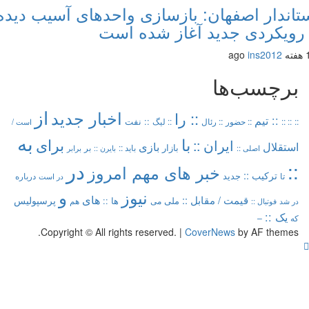
اندار اصفهان: بازسازی واحدهای آسیب دیده
رویکردی جدید آغاز شده است
ins2012
برچسب‌ها
از
اخبار جدید
:: را
:: تیم
:: نفت
::
:: ::
:: حضور
:: رئال
:: لیگ
است /
به
با
برای
ایران ::
بازی
استقلال
بازار
باید ::
اصلی ::
بر
بایرن ::
برابر
در
::
خبر های مهم امروز
ترکیب ::
تا
جدید
درباره
در است
و
نیوز
های
قیمت /
مقابل ::
پرسپولیس
ملی
می
ها ::
در شد
فوتبال ::
هم
یک ::
که
–
Copyright © All rights reserved.
|
CoverNews
by AF themes.