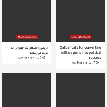
دسته‌بندی نشده
دسته‌بندی نشده
Qalibaf calls for converting
اربعین؛ جاده‌ای که جهان را به
military gains into political
کربلا می‌رساند
success
ins2012
6 روز ago
ins2012
7 روز ago