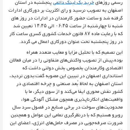
رسمی روزهای
خرید بک لینک دائمی
پنجشنبه در استان
اصفهان به تصویب نرسید و رای اکثریت بر دورکاری ادارات
گرفته شد و ساعت حضور کارمندان در ادارات در روز های
شنبه تا چهارشنبه از ساعت ۰۶:۴۵ الی ۱۴:۴۵ تعیین شد
که با رعایت ماده ۸۷ قانون خدمات کشوری کسری ساعت کار
در روز پنجشنبه تحت عنوان دورکاری اعمال می گردد.
این تصمیم که با تحلیل مزایا و معایب متعدد همراه
بوده،پیش از تصویب واکنش‌های متفاوتی را در میان فعالان
اقتصادی وکارمندان بخصوص بخش دولتی داشت که
استانداری اصفهان در تبیین این مصوبه گفت:بدون تردید،
استان اصفهان به لحاظ بُعد صنعتی و چرخه اقتصادی در
کشور نقش محوری ایفا می‌کند و از سوی دیگر، ما با
واقعیت‌های انکارناپذیری همچون مشکل آلودگی هوا،
محدودیت‌های سوخت در برخی صنایع در فصول سرد سال
روبرو هستیم که با درنظرگیری تمامی این عوامل و همچنین
ضرورت صرفه‌جویی در مصرف حامل‌های انرژی، اعضای این