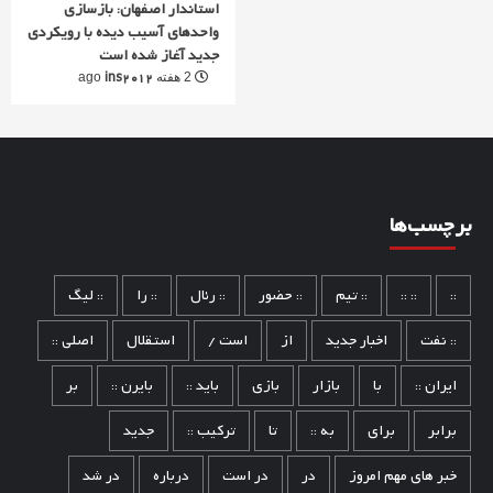
استاندار اصفهان: بازسازی
واحدهای آسیب دیده با رویکردی
جدید آغاز شده است
ins2012
2 هفته ago
برچسب‌ها
::
:: ::
:: تیم
:: حضور
:: رئال
:: را
:: لیگ
:: نفت
اخبار جدید
از
است /
استقلال
اصلی ::
ایران ::
با
بازار
بازی
باید ::
بایرن ::
بر
برابر
برای
به ::
تا
ترکیب ::
جدید
خبر های مهم امروز
در
در است
درباره
در شد