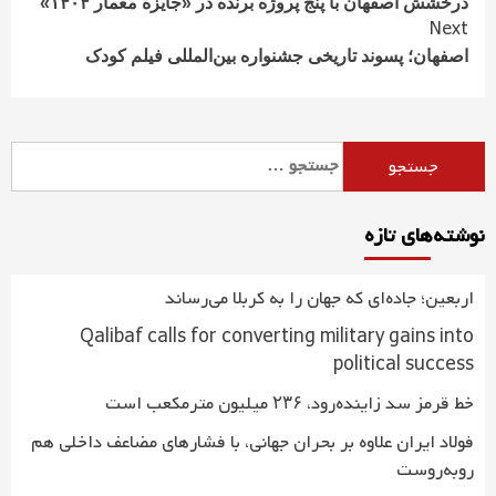
Reading
درخشش اصفهان با پنج پروژه برنده در «جایزه معمار ۱۴۰۴»
Next
اصفهان؛ پسوند تاریخی جشنواره بین‌المللی فیلم کودک
جستجو
برای:
نوشته‌های تازه
اربعین؛ جاده‌ای که جهان را به کربلا می‌رساند
Qalibaf calls for converting military gains into
political success
خط قرمز سد زاینده‌رود، ۲۳۶ میلیون مترمکعب است
فولاد ایران علاوه بر بحران جهانی، با فشارهای مضاعف داخلی هم
روبه‌روست