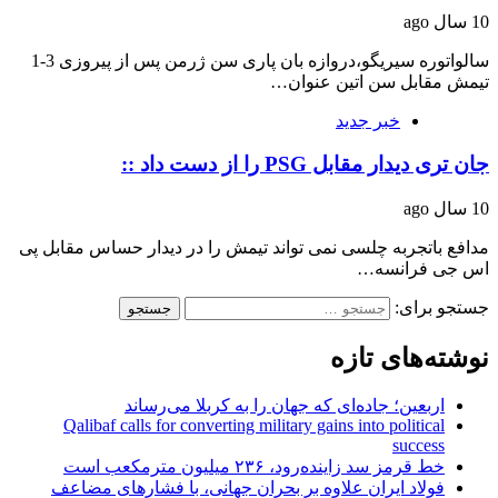
10 سال ago
سالواتوره سیریگو،‌دروازه بان پاری سن ژرمن پس از پیروزی 3-1
تیمش مقابل سن اتین عنوان…
خبر جدید
جان تری دیدار مقابل PSG را از دست داد ::
10 سال ago
مدافع باتجربه چلسی نمی تواند تیمش را در دیدار حساس مقابل پی
اس جی فرانسه…
جستجو برای:
نوشته‌های تازه
اربعین؛ جاده‌ای که جهان را به کربلا می‌رساند
Qalibaf calls for converting military gains into political
success
خط قرمز سد زاینده‌رود، ۲۳۶ میلیون مترمکعب است
فولاد ایران علاوه بر بحران جهانی، با فشارهای مضاعف