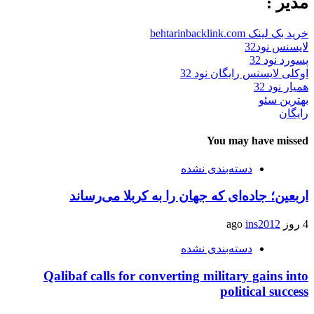
مدیر :
خرید بک لینک behtarinbacklink.com
لایسنس نود32
پسورد نود 32
اوکلی لایسنس رایگان نود 32
همیار نود 32
بهترین سئو
رایگان
You may have missed
دسته‌بندی نشده
اربعین؛ جاده‌ای که جهان را به کربلا می‌رساند
4 روز ago
ins2012
دسته‌بندی نشده
Qalibaf calls for converting military gains into
political success