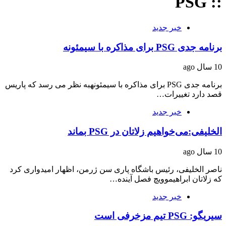
:: PSG
خبر جدید
برنامه جدی PSG برای مذاکره با سیمئونه
10 سال ago
برنامه جدی PSG برای مذاکره با سیمئونهبه نظر می رسد که پاریس
قصد دارد تغییرات…
خبر جدید
الخلیفی:می‌خواهیم زلاتان در PSG بماند
10 سال ago
ناصر الخلیفی، رئیس باشگاه پاری سن ژرمن، اظهار امیدواری کرد
که زلاتان ابراهیموویچ فصل آینده…
خبر جدید
سیریگو: PSG تیم مزخرفی است