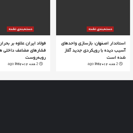
دسته‌بندی نشده
دسته‌بندی نشده
استاندار اصفهان: بازسازی واحدهای
فولاد ایران علاوه بر بحران 
آسیب دیده با رویکردی جدید آغاز
فشارهای مضاعف داخلی ه
شده است
روبه‌روست
ins2012
ins2012
2 هفته ago
2 هفته ago