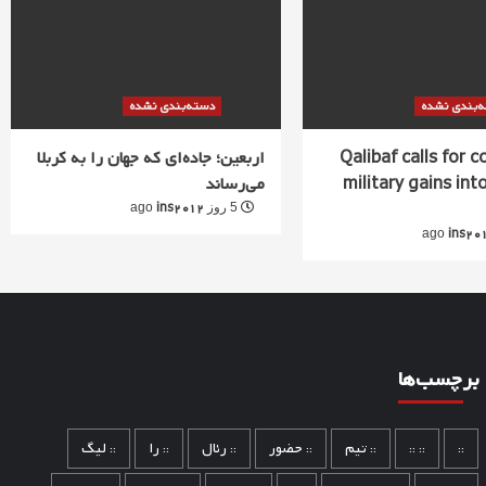
‌بندی نشده
دسته‌بندی نشده
Qalibaf calls for 
اربعین؛ جاده‌ای که جهان را به کربلا
military gains into
می‌رساند
ins2012
5 روز ago
ins20
برچسب‌ها
::
:: ::
:: تیم
:: حضور
:: رئال
:: را
:: لیگ