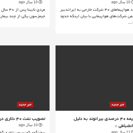
10 سال ago
10 سال ago
تردد هواپیماهای 40 شرکت خارجی به ایراندبیر
مردی نابینا 
من شرکت‌های هواپیمایی با بیان اینکه حدود
جیمزسون یکی از چند بیما
خبر جدید
خبر جدید
جریمه 40 درصدی بیرانوند به دلیل
تصویب نفت 40 دلاری در بودجه 95
انضباطی ::
10 سال ago
سخنگوی کمیسیون تلفیق گ
11 سال ago