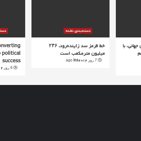
دسته‌بندی نشده
دسته
جهانی، با
خط قرمز سد زاینده‌رود، ۲۳۶
converting
م
میلیون مترمکعب است
 political
success
ins2012
7 روز ago
12
6 روز ago