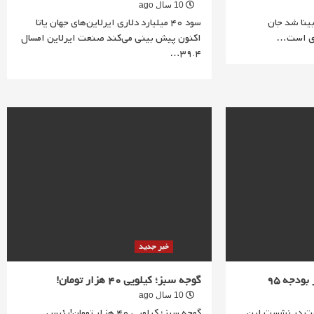
10 سال ago
پس از 40 سال بینا شد جان
سود 40 میلیارد دلاری ایرلاین‌های جهان یاتا
ری است…
اکنون پیش بینی می‌کند صنعت ایرلاین امسال
39.4…
خبر جدید
گوجه سبز؛ کیلویی 40 هزار تومان!
10 سال ago
فت در نشست این
گوجه سبز؛ کیلویی 40 هزار تومان!رئیس