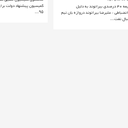
کمیسیون پیشنهاد دولت برا
جریمه 40 درصدی بیرانوند به دلیل
۹۵…
انضباطی :: علیرضا بیرانوند دروازه بان تیم
بال نفت…