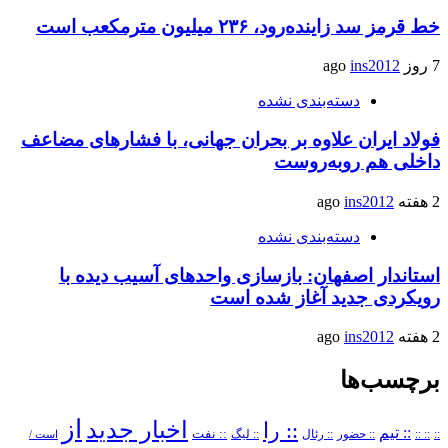
خط قرمز سد زاینده‌رود، ۲۳۶ میلیون مترمکعب است
7 روز ago
ins2012
دسته‌بندی نشده
فولاد ایران علاوه بر بحران جهانی، با فشارهای مضاعف
داخلی هم روبه‌روست
2 هفته ago
ins2012
دسته‌بندی نشده
استاندار اصفهان: بازسازی واحدهای آسیب دیده با
رویکردی جدید آغاز شده است
2 هفته ago
ins2012
برچسب‌ها
از
اخبار جدید
:: را
:: تیم
::
:: ::
:: حضور
:: رئال
:: نفت
:: لیگ
است /