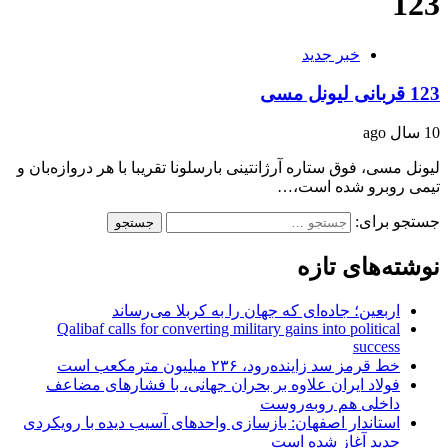
123
خبر جدید
123 قربانی لیونل مسی
10 سال ago
لیونل مسی، فوق ستاره آرژانتینی بارسلونا تقریبا با هر د‌ر‌وازه‌بان‌ و
تیمی روبرو شده است،…
جستجو برای:
نوشته‌های تازه
اربعین؛ جاده‌ای که جهان را به کربلا می‌رساند
Qalibaf calls for converting military gains into political
success
خط قرمز سد زاینده‌رود، ۲۳۶ میلیون مترمکعب است
فولاد ایران علاوه بر بحران جهانی، با فشارهای مضاعف
داخلی هم روبه‌روست
استاندار اصفهان: بازسازی واحدهای آسیب دیده با رویکردی
جدید آغاز شده است