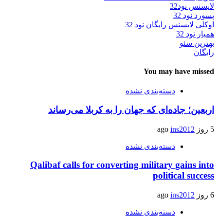
لایسنس نود32
پسورد نود 32
اوکلی لایسنس رایگان نود 32
همیار نود 32
بهترین سئو
رایگان
You may have missed
دسته‌بندی نشده
اربعین؛ جاده‌ای که جهان را به کربلا می‌رساند
5 روز ago
ins2012
دسته‌بندی نشده
Qalibaf calls for converting military gains into
political success
6 روز ago
ins2012
دسته‌بندی نشده