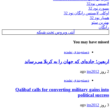
لایسنس نود32
پسورد نود 32
اوکلی لایسنس رایگان نود 32
همیار نود 32
بهترین سئو
رایگان
آنتی ویروس تحت شبکه
You may have missed
دسته‌بندی نشده
اربعین؛ جاده‌ای که جهان را به کربلا می‌رساند
2 روز ago
ins2012
دسته‌بندی نشده
Qalibaf calls for converting military gains into
political success
3 روز ago
ins2012