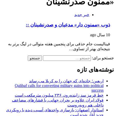
«ممنون صدرنشینان
خبر جدید
ذوب «ممنون دار» مدعیان و صدرنشینان ::
10 سال ago
فینالیست جام حذفی برای پنجمین هفته متوالی در لیگ برتر به
نتیجه‌ای بهتر از تساوی…
جستجو برای:
نوشته‌های تازه
اربعین؛ جاده‌ای که جهان را به کربلا می‌رساند
Qalibaf calls for converting military gains into political
success
خط قرمز سد زاینده‌رود، ۲۳۶ میلیون مترمکعب است
فولاد ایران علاوه بر بحران جهانی، با فشارهای مضاعف
داخلی هم روبه‌روست
استاندار اصفهان: بازسازی واحدهای آسیب دیده با رویکردی
جدید آغاز شده است