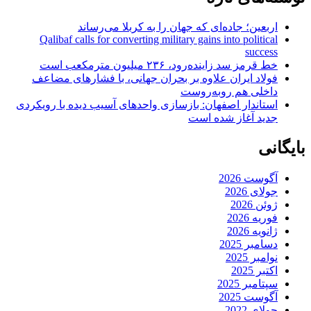
اربعین؛ جاده‌ای که جهان را به کربلا می‌رساند
Qalibaf calls for converting military gains into political
success
خط قرمز سد زاینده‌رود، ۲۳۶ میلیون مترمکعب است
فولاد ایران علاوه بر بحران جهانی، با فشارهای مضاعف
داخلی هم روبه‌روست
استاندار اصفهان: بازسازی واحدهای آسیب دیده با رویکردی
جدید آغاز شده است
بایگانی
آگوست 2026
جولای 2026
ژوئن 2026
فوریه 2026
ژانویه 2026
دسامبر 2025
نوامبر 2025
اکتبر 2025
سپتامبر 2025
آگوست 2025
جولای 2022