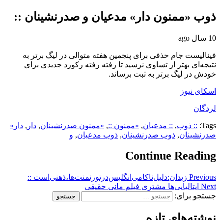
ذوب «ممنون دار» مدعیان و صدرنشینان ::
10 سال ago
فینالیست جام حذفی برای پنجمین هفته متوالی در لیگ برتر به
نتیجه‌ای بهتر از تساوی نرسید تا رفته رفته رکورد جدیدی برای
خودش در لیگ برتر به ثبت برساند.
اسکای نیوز
لردگان
Tags:
:: ذوب
,
:: مدعیان
,
«ممنون ::
,
«ممنون صدرنشینان
,
دار
,
دار»
صدرنشینان
,
ذوب صدرنشینان
,
ذوب مدعیان
,
و
Continue Reading
Previous
زیدان:دلیل‌ناکامی‌انگلیس‌درتورنمنت‌ها،ذهنی‌است ::
Next
ایتالیایی‌ها مشتری فیلم مانی حقیقی
جستجو برای:
نوشته‌های تازه