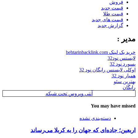
فروش
قیمت جدید
قیمت طلا
قیمت های جدید
گزارش جدید
مدیر :
خرید بک لینک behtarinbacklink.com
لایسنس نود32
پسورد نود 32
اوکلی لایسنس رایگان نود 32
همیار نود 32
بهترین سئو
رایگان
آنتی ویروس تحت شبکه
You may have missed
دسته‌بندی نشده
اربعین؛ جاده‌ای که جهان را به کربلا می‌رساند