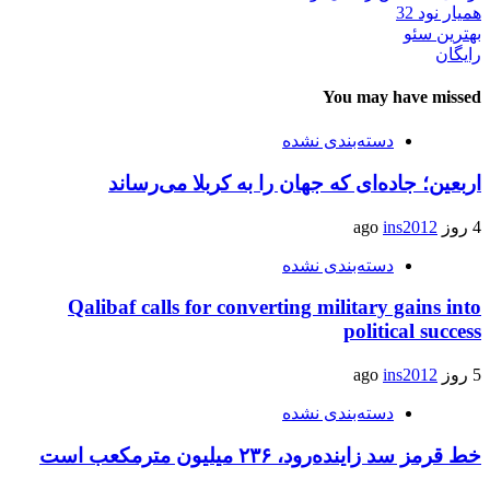
همیار نود 32
بهترین سئو
رایگان
You may have missed
دسته‌بندی نشده
اربعین؛ جاده‌ای که جهان را به کربلا می‌رساند
4 روز ago
ins2012
دسته‌بندی نشده
Qalibaf calls for converting military gains into
political success
5 روز ago
ins2012
دسته‌بندی نشده
خط قرمز سد زاینده‌رود، ۲۳۶ میلیون مترمکعب است