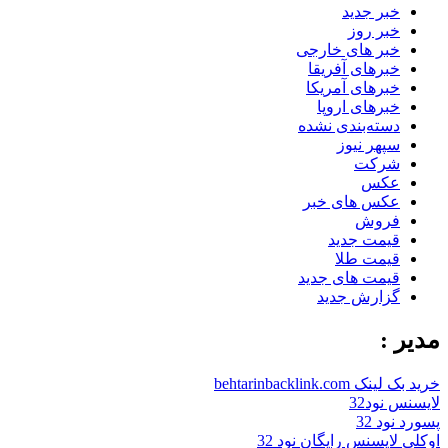
خبر جدید
خبر روز
خبر های خارجی
خبرهای آفریقا
خبرهای آمریکا
خبرهای اروپا
دسته‌بندی نشده
سپهر نیوز
شرکت
عکس
عکس های خبر
فروش
قیمت جدید
قیمت طلا
قیمت های جدید
گزارش جدید
مدیر :
خرید بک لینک behtarinbacklink.com
لایسنس نود32
پسورد نود 32
اوکلی لایسنس رایگان نود 32