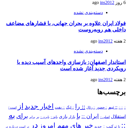
6 روز ago
ins2012
دسته‌بندی نشده
فولاد ایران علاوه بر بحران جهانی، با فشارهای مضاعف
داخلی هم روبه‌روست
2 هفته ago
ins2012
دسته‌بندی نشده
استاندار اصفهان: بازسازی واحدهای آسیب دیده با
رویکردی جدید آغاز شده است
2 هفته ago
ins2012
برچسب‌ها
از
اخبار جدید
:: را
:: تیم
::
:: ::
:: حضور
:: رئال
:: نفت
:: لیگ
است /
به
با
برای
ایران ::
بازی
استقلال
بازار
باید ::
اصلی ::
بایرن ::
بر
برابر
در
::
خبر های مهم امروز
ترکیب ::
تا
جدید
درباره
در است
در