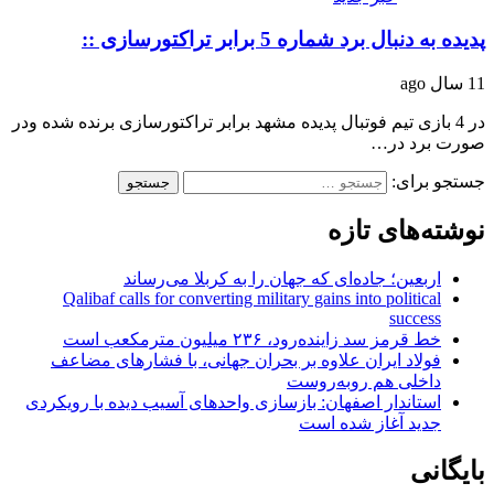
پدیده به دنبال برد شماره 5 برابر تراکتورسازی ::
11 سال ago
در 4 بازی تیم فوتبال پدیده مشهد برابر تراکتورسازی برنده شده ودر
صورت برد در…
جستجو برای:
نوشته‌های تازه
اربعین؛ جاده‌ای که جهان را به کربلا می‌رساند
Qalibaf calls for converting military gains into political
success
خط قرمز سد زاینده‌رود، ۲۳۶ میلیون مترمکعب است
فولاد ایران علاوه بر بحران جهانی، با فشارهای مضاعف
داخلی هم روبه‌روست
استاندار اصفهان: بازسازی واحدهای آسیب دیده با رویکردی
جدید آغاز شده است
بایگانی