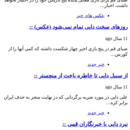
داشت. اخبار…
عکس های خبر
روزهای سخت دایی تمام نمی‌شود (عکس) ::
11 سال ago
صبای قم در پنج بازی اخیر چهار شکست داشته که کمی آنها را از
کورس…
خبر جدید
از سبیل دایی تا خاطره باخت از منچستر ::
11 سال ago
علی دایی در مورد ضربه برگردانی که در نهایت منجر به حذف ایران
برابر کره…
خبر جدید
نبرد دایی با خبرنگاران قمی ::