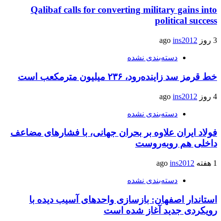
Qalibaf calls for converting military gains into
political success
3 روز ago
ins2012
دسته‌بندی نشده
خط قرمز سد زاینده‌رود، ۲۳۶ میلیون مترمکعب است
4 روز ago
ins2012
دسته‌بندی نشده
فولاد ایران علاوه بر بحران جهانی، با فشارهای مضاعف
داخلی هم روبه‌روست
1 هفته ago
ins2012
دسته‌بندی نشده
استاندار اصفهان: بازسازی واحدهای آسیب دیده با
رویکردی جدید آغاز شده است