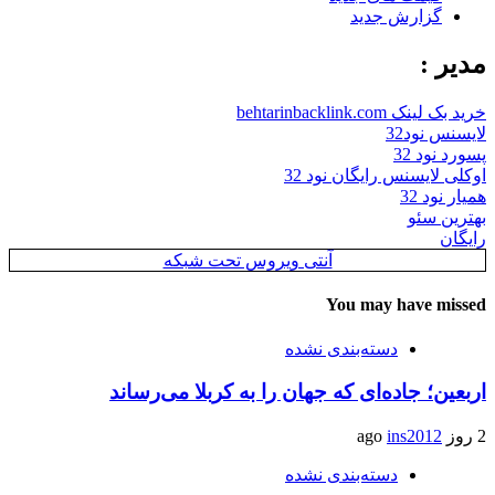
گزارش جدید
مدیر :
خرید بک لینک behtarinbacklink.com
لایسنس نود32
پسورد نود 32
اوکلی لایسنس رایگان نود 32
همیار نود 32
بهترین سئو
رایگان
آنتی ویروس تحت شبکه
You may have missed
دسته‌بندی نشده
اربعین؛ جاده‌ای که جهان را به کربلا می‌رساند
2 روز ago
ins2012
دسته‌بندی نشده